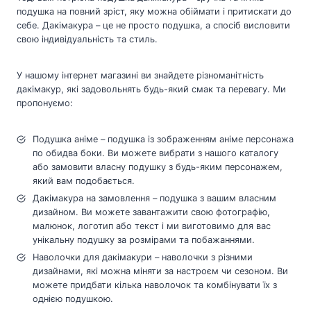
подушка на повний зріст, яку можна обіймати і притискати до
себе. Дакімакура – це не просто подушка, а спосіб висловити
свою індивідуальність та стиль.
У нашому інтернет магазині ви знайдете різноманітність
дакімакур, які задовольнять будь-який смак та перевагу. Ми
пропонуємо:
Подушка аніме – подушка із зображенням аніме персонажа
по обидва боки. Ви можете вибрати з нашого каталогу
або замовити власну подушку з будь-яким персонажем,
який вам подобається.
Дакімакура на замовлення – подушка з вашим власним
дизайном. Ви можете завантажити свою фотографію,
малюнок, логотип або текст і ми виготовимо для вас
унікальну подушку за розмірами та побажаннями.
Наволочки для дакімакури – наволочки з різними
дизайнами, які можна міняти за настроєм чи сезоном. Ви
можете придбати кілька наволочок та комбінувати їх з
однією подушкою.