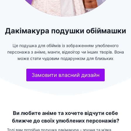
Дакімакура подушки обіймашки
Це подушка для обіймів із зображенням улюбленого
персонажа з аніме, манги, відеоігор чи інших творів. Вона
може стати чудовим подарунком для близьких
Замовити власний дизайн
Ви любите аніме та хочете відчути себе
ближче до своїх улюблених персонажів?
Тоді вам потрібна подушка дакімакура – зручна та м’яка