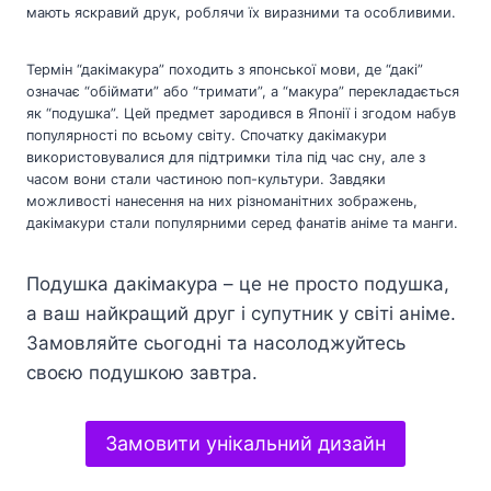
мають яскравий друк, роблячи їх виразними та особливими.
Термін “дакімакура” походить з японської мови, де “дакі”
означає “обіймати” або “тримати”, а “макура” перекладається
як “подушка”. Цей предмет зародився в Японії і згодом набув
популярності по всьому світу. Спочатку дакімакури
використовувалися для підтримки тіла під час сну, але з
часом вони стали частиною поп-культури. Завдяки
можливості нанесення на них різноманітних зображень,
дакімакури стали популярними серед фанатів аніме та манги.
Подушка дакімакура – це не просто подушка,
а ваш найкращий друг і супутник у світі аніме.
Замовляйте сьогодні та насолоджуйтесь
своєю подушкою завтра.
Замовити унікальний дизайн