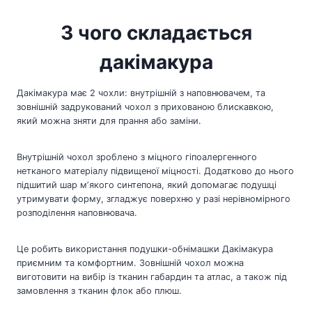
З чого складається
дакімакура
Дакімакура має 2 чохли: внутрішній з наповнювачем, та
зовнішній задрукований чохол з прихованою блискавкою,
який можна зняти для прання або заміни.
Внутрішній чохол зроблено з міцного гіпоалергенного
нетканого матеріалу підвищеної міцності. Додатково до нього
підшитий шар мʼякого синтепона, який допомагає подушці
утримувати форму, згладжує поверхню у разі нерівномірного
розподілення наповнювача.
Це робить використання подушки-обнімашки Дакімакура
приємним та комфортним. Зовнішній чохол можна
виготовити на вибір із тканин габардин та атлас, а також під
замовлення з тканин флок або плюш.