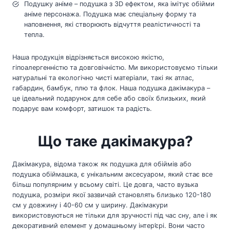
Подушку аніме – подушка з 3D ефектом, яка імітує обійми
аніме персонажа. Подушка має спеціальну форму та
наповнення, які створюють відчуття реалістичності та
тепла.
Наша продукція відрізняється високою якістю,
гіпоалергенністю та довговічністю. Ми використовуємо тільки
натуральні та екологічно чисті матеріали, такі як атлас,
габардин, бамбук, плю та флок. Наша подушка дакімакура –
це ідеальний подарунок для себе або своїх близьких, який
подарує вам комфорт, затишок та радість.
Що таке дакімакура?
Дакімакура, відома також як подушка для обіймів або
подушка обіймашка, є унікальним аксесуаром, який стає все
більш популярним у всьому світі. Це довга, часто вузька
подушка, розміри якої зазвичай становлять близько 120-180
см у довжину і 40-60 см у ширину. Дакімакури
використовуються не тільки для зручності під час сну, але і як
декоративний елемент у домашньому інтер’єрі. Вони часто