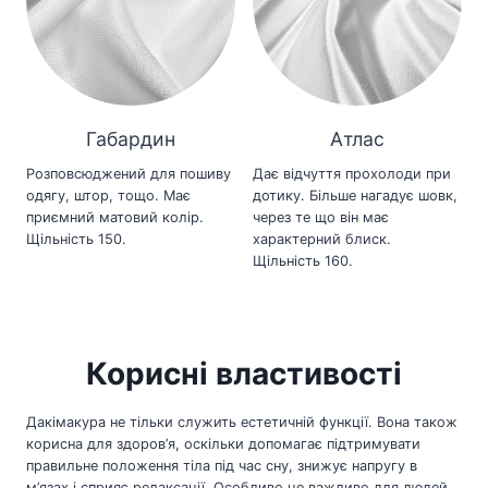
Габардин
Атлас
Розповсюджений для пошиву
Дає відчуття прохолоди при
одягу, штор, тощо. Має
дотику. Більше нагадує шовк,
приємний матовий колір.
через те що він має
Щільність 150.
характерний блиск.
Щільність 160.
Корисні властивості
Дакімакура не тільки служить естетичній функції. Вона також
корисна для здоров’я, оскільки допомагає підтримувати
правильне положення тіла під час сну, знижує напругу в
м’язах і сприяє релаксації. Особливо це важливо для людей,