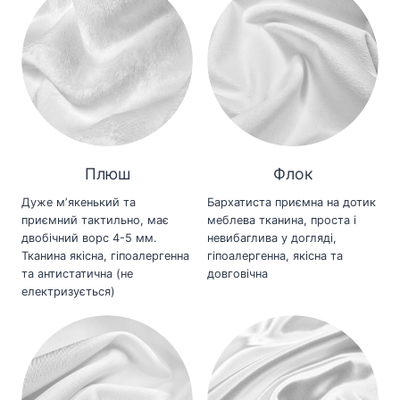
Плюш
Флок
Дуже мʼякенький та
Бархатиста приємна на дотик
приємний тактильно, має
меблева тканина, проста і
двобічний ворс 4-5 мм.
невибаглива у догляді,
Тканина якісна, гіпоалергенна
гіпоалергенна, якісна та
та антистатична (не
довговічна
електризується)