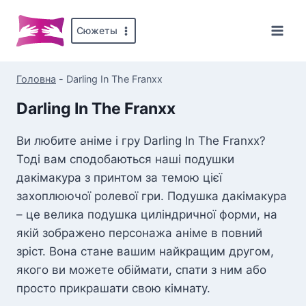
Перейти
до
Сюжеты
вмісту
Головна
-
Darling In The Franxx
Darling In The Franxx
Ви любите аніме і гру Darling In The Franxx?
Тоді вам сподобаються наші подушки
дакімакура з принтом за темою цієї
захоплюючої ролевої гри. Подушка дакімакура
– це велика подушка циліндричної форми, на
якій зображено персонажа аніме в повний
зріст. Вона стане вашим найкращим другом,
якого ви можете обіймати, спати з ним або
просто прикрашати свою кімнату.