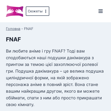
Перейти
до
Сюжеты
вмісту
Головна
-
FNAF
FNAF
Ви любите аніме і гру FNAF? Тоді вам
сподобаються наші подушки дакімакура з
принтом за темою цієї захоплюючої ролевої
гри. Подушка дакімакура – це велика подушка
циліндричної форми, на якій зображено
персонажа аніме в повний зріст. Вона стане
вашим найкращим другом, якого ви можете
обіймати, спати з ним або просто прикрашати
свою кімнату.