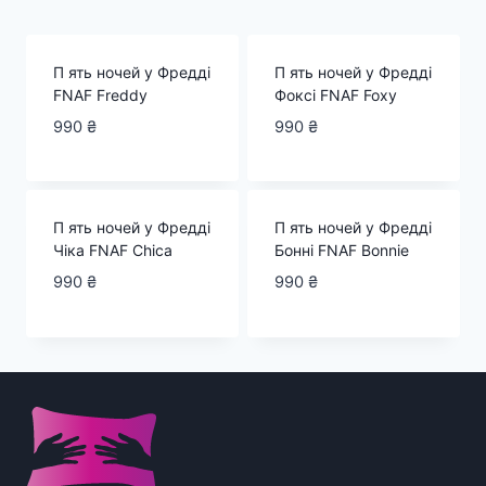
за
популярністю
П ять ночей у Фредді
П ять ночей у Фредді
FNAF Freddy
Фоксі FNAF Foxy
990
₴
990
₴
П ять ночей у Фредді
П ять ночей у Фредді
Чіка FNAF Chica
Бонні FNAF Bonnie
990
₴
990
₴