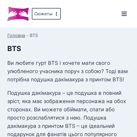
Перейти
до
Сюжеты
вмісту
Головна
-
BTS
BTS
Ви любите гурт BTS і хочете мати свого
улюбленого учасника поруч з собою? Тоді вам
потрібна подушка дакімакура з принтом BTS!
Подушка дакімакура – це подушка в повний
зріст, яка має зображення персонажа на обох
сторонах. Ви можете обіймати, спати або
просто розслаблятися з нею. Подушка
дакімакура з принтом BTS – це ідеальний
подарунок для фанатів цього популярного