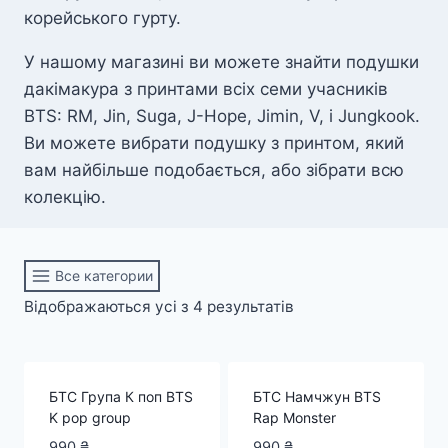
корейського гурту.
У нашому магазині ви можете знайти подушки
дакімакура з принтами всіх семи учасників
BTS: RM, Jin, Suga, J-Hope, Jimin, V, і Jungkook.
Ви можете вибрати подушку з принтом, який
вам найбільше подобається, або зібрати всю
колекцію.
Все категории
Відсортовано
Відображаються усі з 4 результатів
за
популярністю
БТС Група К поп BTS
БТС Намчжун BTS
K pop group
Rap Monster
990
₴
990
₴