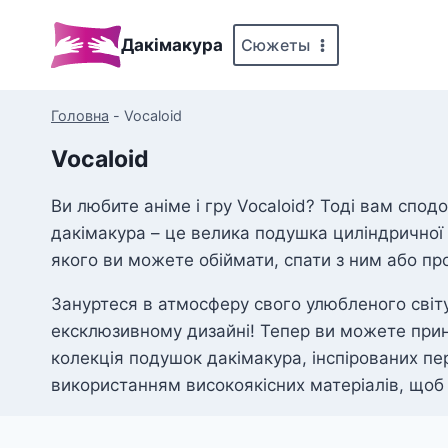
Перейти
до
Сюжеты
Дакімакура
вмісту
Головна
-
Vocaloid
Vocaloid
Ви любите аніме і гру Vocaloid? Тоді вам спо
дакімакура – це велика подушка циліндричної
якого ви можете обіймати, спати з ним або пр
Зануртеся в атмосферу свого улюбленого світ
ексклюзивному дизайні! Тепер ви можете прин
колекція подушок дакімакура, інспірованих пе
використанням високоякісних матеріалів, щоб