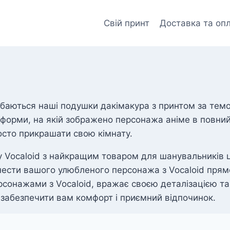
Свій принт
Доставка та оп
добаються наші подушки дакімакура з принтом за тем
 форми, на якій зображено персонажа аніме в повни
осто прикрашати свою кімнату.
у Vocaloid з найкращим товаром для шанувальників ц
ести вашого улюбленого персонажа з Vocaloid прямо 
рсонажами з Vocaloid, вражає своєю деталізацією т
 забезпечити вам комфорт і приємний відпочинок.