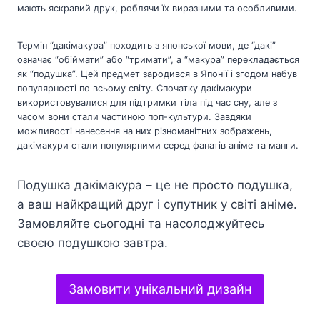
мають яскравий друк, роблячи їх виразними та особливими.
Термін “дакімакура” походить з японської мови, де “дакі”
означає “обіймати” або “тримати”, а “макура” перекладається
як “подушка”. Цей предмет зародився в Японії і згодом набув
популярності по всьому світу. Спочатку дакімакури
використовувалися для підтримки тіла під час сну, але з
часом вони стали частиною поп-культури. Завдяки
можливості нанесення на них різноманітних зображень,
дакімакури стали популярними серед фанатів аніме та манги.
Подушка дакімакура – це не просто подушка,
а ваш найкращий друг і супутник у світі аніме.
Замовляйте сьогодні та насолоджуйтесь
своєю подушкою завтра.
Замовити унікальний дизайн