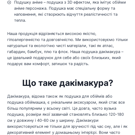
Подушку аніме – подушка з 3D ефектом, яка імітує обійми
аніме персонажа. Подушка має спеціальну форму та
наповнення, які створюють відчуття реалістичності та
тепла.
Наша продукція відрізняється високою якістю,
гіпоалергенністю та довговічністю. Ми використовуємо тільки
натуральні та екологічно чисті матеріали, такі як атлас,
габардин, бамбук, плю та флок. Наша подушка дакімакура –
це ідеальний подарунок для себе або своїх близьких, який
подарує вам комфорт, затишок та радість.
Що таке дакімакура?
Дакімакура, відома також як подушка для обіймів або
подушка обіймашка, є унікальним аксесуаром, який стає все
більш популярним у всьому світі. Це довга, часто вузька
подушка, розміри якої зазвичай становлять близько 120-180
см у довжину і 40-60 см у ширину. Дакімакури
використовуються не тільки для зручності під час сну, але і як
декоративний елемент у домашньому інтер’єрі. Вони часто