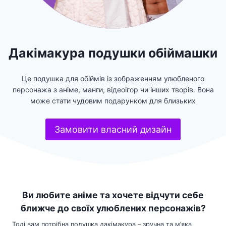
Дакімакура подушки обіймашки
Це подушка для обіймів із зображенням улюбленого
персонажа з аніме, манги, відеоігор чи інших творів. Вона
може стати чудовим подарунком для близьких
Замовити власний дизайн
Ви любите аніме та хочете відчути себе
ближче до своїх улюблених персонажів?
Тоді вам потрібна подушка дакімакура – зручна та м’яка