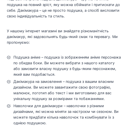
подушка на повний зріст, яку можна обіймати і притискати до
себе. Дакімакура – це не просто подушка, а спосіб висловити
свою індивідуальність та стиль.
У нашому інтернет магазині ви знайдете різноманітність
дакімакур, які задовольнять будь-який смак та перевагу. Ми
пропонуємо:
Подушка аніме – подушка із зображенням аніме персонажа
по обидва боки. Ви можете вибрати з нашого каталогу
або замовити власну подушку з будь-яким персонажем,
який вам подобається.
Дакімакура на замовлення – подушка з вашим власним
дизайном. Ви можете завантажити свою фотографію,
малюнок, логотип або текст і ми виготовимо для вас
унікальну подушку за розмірами та побажаннями.
Наволочки для дакімакури – наволочки з різними
дизайнами, які можна міняти за настроєм чи сезоном. Ви
можете придбати кілька наволочок та комбінувати їх з
однією подушкою.