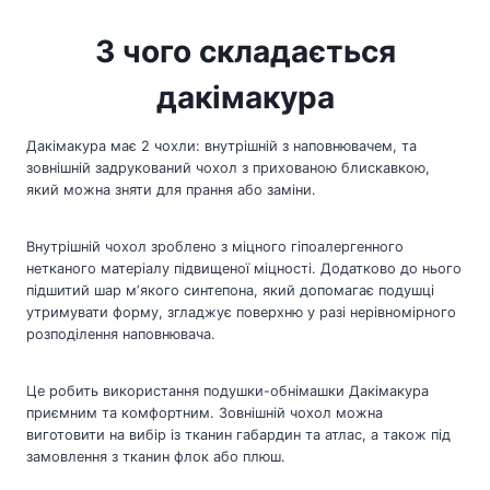
З чого складається
дакімакура
Дакімакура має 2 чохли: внутрішній з наповнювачем, та
зовнішній задрукований чохол з прихованою блискавкою,
який можна зняти для прання або заміни.
Внутрішній чохол зроблено з міцного гіпоалергенного
нетканого матеріалу підвищеної міцності. Додатково до нього
підшитий шар мʼякого синтепона, який допомагає подушці
утримувати форму, згладжує поверхню у разі нерівномірного
розподілення наповнювача.
Це робить використання подушки-обнімашки Дакімакура
приємним та комфортним. Зовнішній чохол можна
виготовити на вибір із тканин габардин та атлас, а також під
замовлення з тканин флок або плюш.