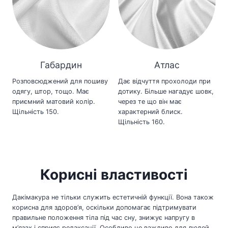
Габардин
Атлас
Розповсюджений для пошиву
Дає відчуття прохолоди при
одягу, штор, тощо. Має
дотику. Більше нагадує шовк,
приємний матовий колір.
через те що він має
Щільність 150.
характерний блиск.
Щільність 160.
Корисні властивості
Дакімакура не тільки служить естетичній функції. Вона також
корисна для здоров’я, оскільки допомагає підтримувати
правильне положення тіла під час сну, знижує напругу в
м’язах і сприяє релаксації. Особливо це важливо для людей,