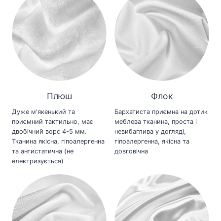
Плюш
Флок
Дуже мʼякенький та
Бархатиста приємна на дотик
приємний тактильно, має
меблева тканина, проста і
двобічний ворс 4-5 мм.
невибаглива у догляді,
Тканина якісна, гіпоалергенна
гіпоалергенна, якісна та
та антистатична (не
довговічна
електризується)