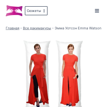
Перейти
к
Сюжеты
содержимому
Главная
-
Все дакимакуры
-
Эмма Уотсон Emma Watson