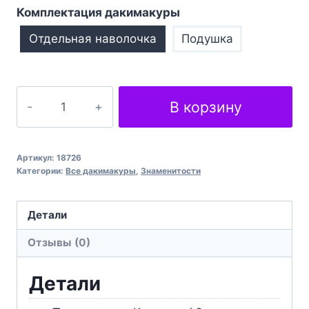
Комплектация дакимакуры
Отдельная наволочка
Подушка
Количество
В корзину
товара
Емма
Вотсон
Артикул:
18726
Emma
Категории:
Все дакимакуры
,
Знаменитости
Watson
Детали
Отзывы (0)
Детали