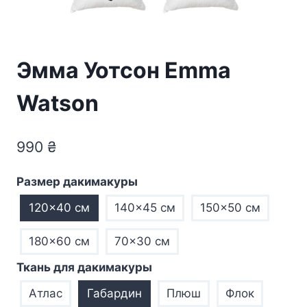
Эмма Уотсон Emma
Watson
990
₴
Размер дакимакуры
120×40 см
140×45 см
150×50 см
180×60 см
70×30 см
Ткань для дакимакуры
Атлас
Габардин
Плюш
Флок