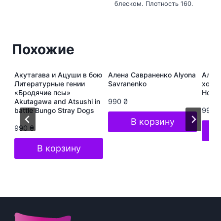
блеском. Плотность 160.
Похожие
ура
Акутагава и Ацуши в бою
Алена Савраненко Alyona
Алёна
s
Литературные гении
Savranenko
хоп A
«Бродячие псы»
Hop S
Akutagawa and Atsushi in
990
₴
battle Bungo Stray Dogs
990
В корзину
990
₴
В корзину