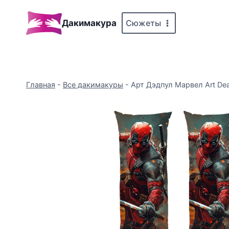
Перейти
к
Сюжеты
Дакимакура
содержимому
Главная
-
Все дакимакуры
-
Арт Дэдпул Марвел Art Dea