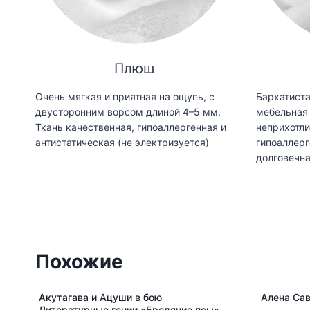
Плюш
Очень мягкая и приятная на ощупь, с
Бархатиста
двусторонним ворсом длиной 4–5 мм.
мебельная 
Ткань качественная, гипоаллергенная и
неприхотли
антистатическая (не электризуется)
гипоаллерг
долговечн
Похожие
Акутагава и Ацуши в бою
Алена Сав
Литературные гении «Бродячие псы»