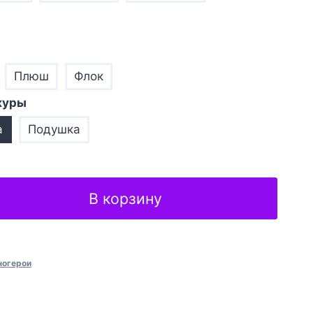
Плюш
Флок
куры
а
Подушка
В корзину
ногерои