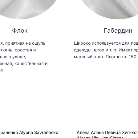
Флок
Габардин
я, приятная на ощупь
Широко используется для по
ткань, простая и
одежды, штор и т. п. Имеет п
вая в уходе,
матовый цвет. Плотность 150.
енная, качественная и
ая
раненко Alyona Savranenko
Алёна Алёна Певица Хип-хоп
Alyona Hip-Hop Singer