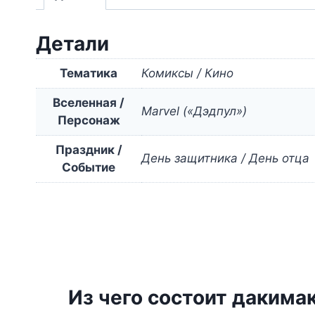
Детали
Тематика
Комиксы / Кино
Вселенная /
Marvel («Дэдпул»)
Персонаж
Праздник /
День защитника / День отца
Событие
Из чего состоит дакима