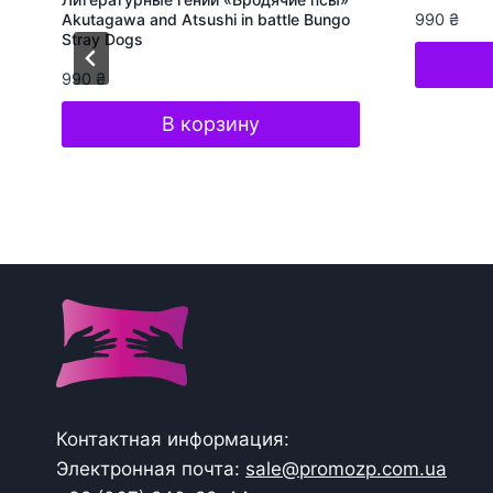
Akutagawa and Atsushi in battle Bungo
990
₴
Stray Dogs
990
₴
В корзину
Контактная информация:
Электронная почта:
sale@promozp.com.ua