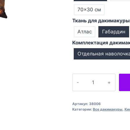
70×30 см
Ткань для дакимакуры
Атлас
Габардин
Комплектация дакима
Отдельная наволочк
Количество
товара
Арт
Дедпул
Артикул:
38006
Марвел
Категории:
Все дакимакуры
,
Ки
Art
Deadpool