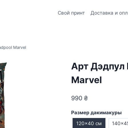
Свой принт
Доставка и опл
dpool Marvel
Арт Дэдпул 
Marvel
990
₴
Размер дакимакуры
120×40 см
140×4