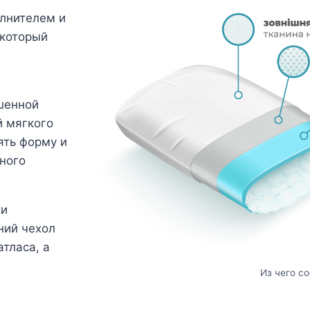
олнителем и
 который
шенной
й мягкого
ять форму и
ного
ки
ний чехол
тласа, а
Из чего с