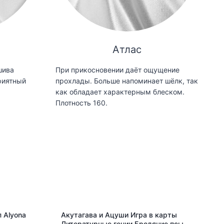
Атлас
шива
При прикосновении даёт ощущение
риятный
прохлады. Больше напоминает шёлк, так
как обладает характерным блеском.
Плотность 160.
 Alyona
Акутагава и Ацуши Игра в карты
Литературные гении Бродячие псы