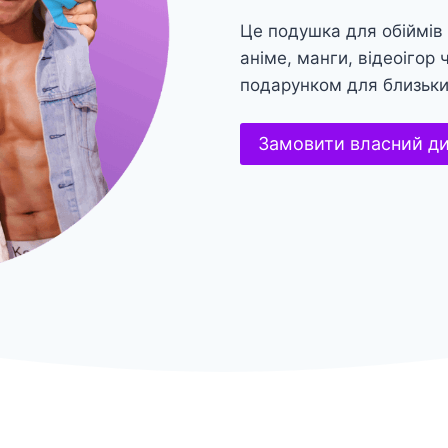
Це подушка для обіймів
аніме, манги, відеоігор
подарунком для близьк
Замовити власний д