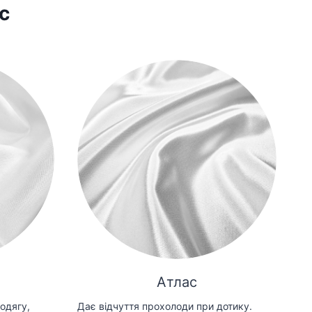
с
Атлас
одягу,
Дає відчуття прохолоди при дотику.