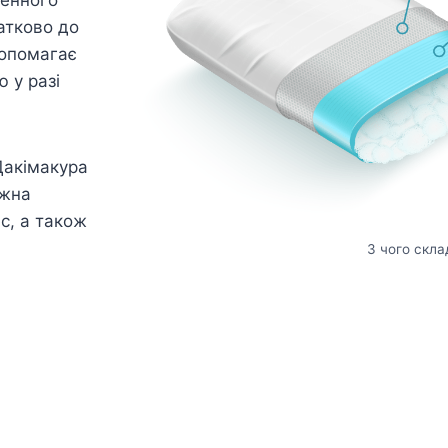
атково до
допомагає
 у разі
Дакімакура
ожна
ас, а також
З чого скла