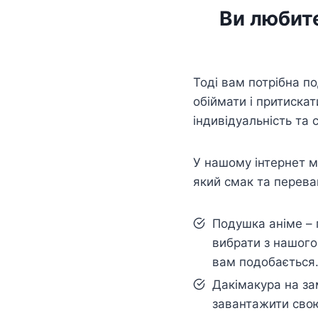
Ви любите
Тоді вам потрібна п
обіймати і притискат
індивідуальність та 
У нашому інтернет ма
який смак та перева
Подушка аніме – 
вибрати з нашого
вам подобається
Дакімакура на з
завантажити свою