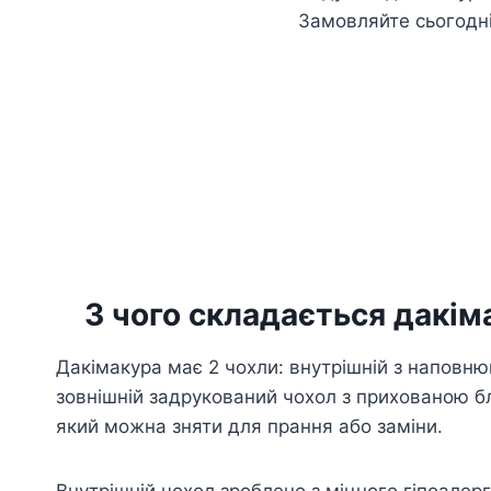
Замовляйте сьогодн
З чого складається дакім
Дакімакура має 2 чохли: внутрішній з наповню
зовнішній задрукований чохол з прихованою б
який можна зняти для прання або заміни.
Внутрішній чохол зроблено з міцного гіпоалер