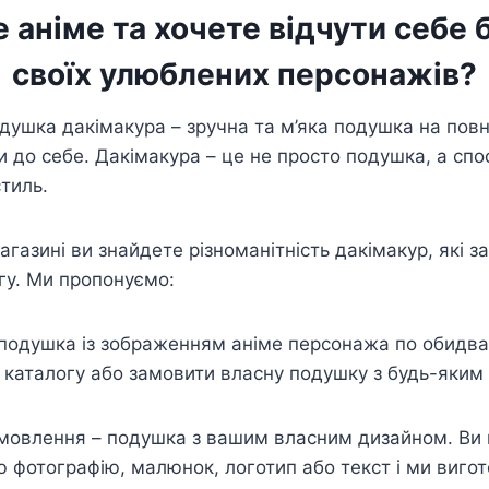
 аніме та хочете відчути себе
своїх улюблених персонажів?
одушка дакімакура – зручна та м’яка подушка на повн
и до себе. Дакімакура – це не просто подушка, а сп
стиль.
газині ви знайдете різноманітність дакімакур, які з
гу. Ми пропонуємо:
подушка із зображенням аніме персонажа по обидва
 каталогу або замовити власну подушку з будь-яким
.
амовлення – подушка з вашим власним дизайном. Ви
 фотографію, малюнок, логотип або текст і ми виго