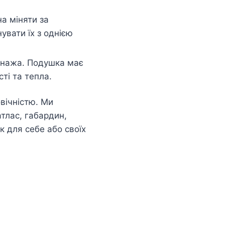
а міняти за
увати їх з однією
сонажа. Подушка має
ті та тепла.
вічністю. Ми
атлас, габардин,
 для себе або своїх