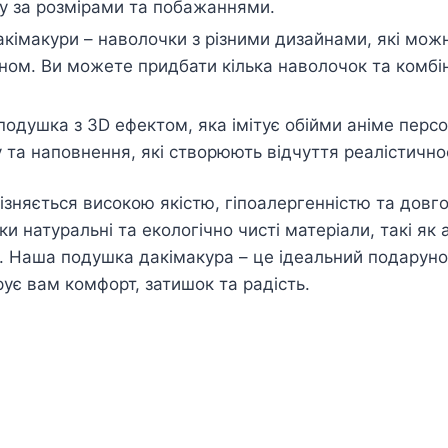
у за розмірами та побажаннями.
кімакури – наволочки з різними дизайнами, які можн
ном. Ви можете придбати кілька наволочок та комбін
подушка з 3D ефектом, яка імітує обійми аніме пер
 та наповнення, які створюють відчуття реалістичнос
ізняється високою якістю, гіпоалергенністю та довго
и натуральні та екологічно чисті матеріали, такі як 
. Наша подушка дакімакура – це ідеальний подарунок
рує вам комфорт, затишок та радість.