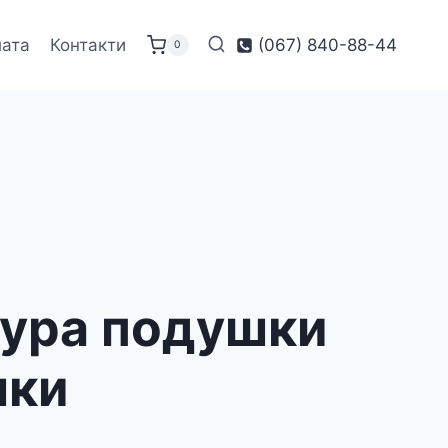
лата
Контакти
(067) 840-88-44
0
кура подушки
шки