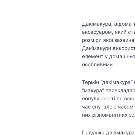
Дакімакура, відома 
аксесуаром, який ста
розміри якої зазвич
Дакімакури використо
елемент у домашньом
особливими.
Термін “дакімакура” 
“макура” перекладає
популярності по всь
час сну, але з часо
них різноманітних з
Подушка дакімакура –