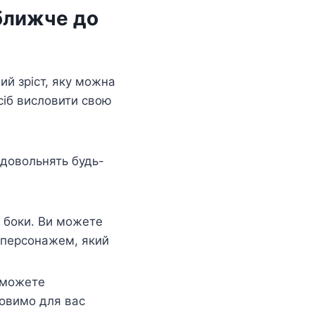
 ближче до
ий зріст, яку можна
осіб висловити свою
адовольнять будь-
 боки. Ви можете
 персонажем, який
 можете
товимо для вас