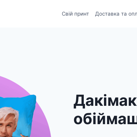
Свій принт
Доставка та оп
Дакіма
обійма