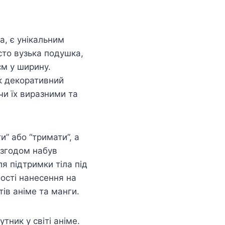
а, є унікальним
сто вузька подушка,
см у ширину.
як декоративний
чи їх виразними та
и” або “тримати”, а
 згодом набув
я підтримки тіла під
ості нанесення на
ів аніме та манги.
тник у світі аніме.