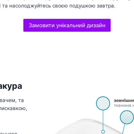
і та насолоджуйтесь своєю подушкою завтра.
Замовити унікальний дизайн
акура
вачем, та
лискавкою,
генного