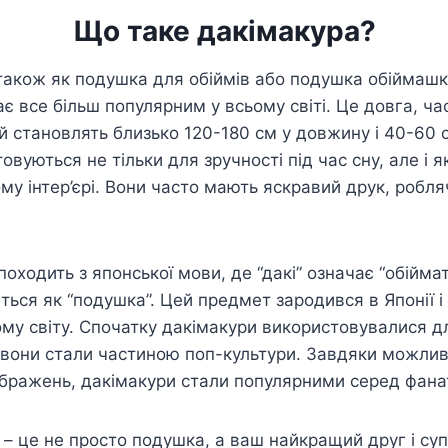
Що таке дакімакура?
також як подушка для обіймів або подушка обіймашк
є все більш популярним у всьому світі. Це довга, ча
ай становлять близько 120-180 см у довжину і 40-60 
вуються не тільки для зручності під час сну, але і 
у інтер’єрі. Вони часто мають яскравий друк, робля
походить з японської мови, де “дакі” означає “обіймат
ться як “подушка”. Цей предмет зародився в Японії і
ому світу. Спочатку дакімакури використовувалися дл
м вони стали частиною поп-культури. Завдяки можлив
ображень, дакімакури стали популярними серед фанат
 це не просто подушка, а ваш найкращий друг і супу