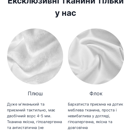
Ексклюзивні тканини тільки
у нас
Плюш
Флок
Дуже мʼякенький та
Бархатиста приємна на дотик
приємний тактильно, має
меблева тканина, проста і
двобічний ворс 4-5 мм.
невибаглива у догляді,
Тканина якісна, гіпоалергенна
гіпоалергенна, якісна та
та антистатична (не
довговічна