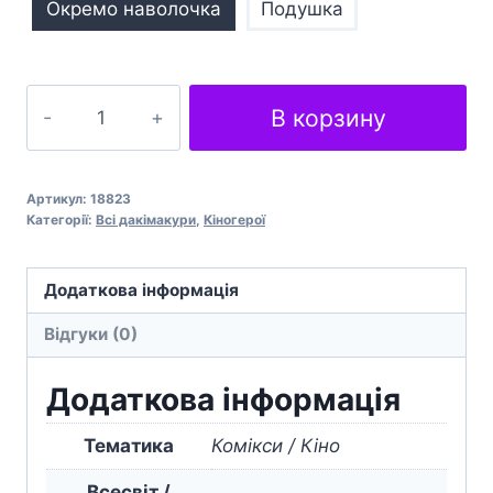
Окремо наволочка
Подушка
Супермен
В корзину
Superman
кількість
Артикул:
18823
Категорії:
Всі дакімакури
,
Кіногерої
Додаткова інформація
Відгуки (0)
Додаткова інформація
Тематика
Комікси / Кіно
Всесвіт /