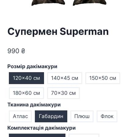
Супермен Superman
990
₴
Розмір дакімакури
120x40 см
140x45 см
150x50 см
180x60 см
70×30 см
Тканина дакімакури
Атлас
Габардин
Плюш
Флок
Комплектація дакімакури