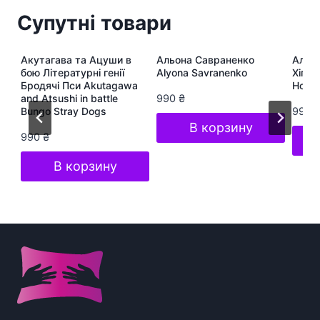
Супутні товари
ра
Акутагава та Ацуши в
Альона Савраненко
Альон
te
бою Літературні генії
Alyona Savranenko
Хіп-Х
Бродячі Пси Akutagawa
Hop S
and Atsushi in battle
990
₴
Bungo Stray Dogs
990
В корзину
990
₴
В корзину