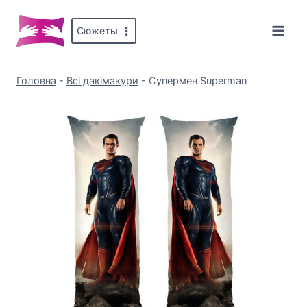
Перейти
до
Сюжеты
вмісту
Головна
-
Всі дакімакури
-
Супермен Superman