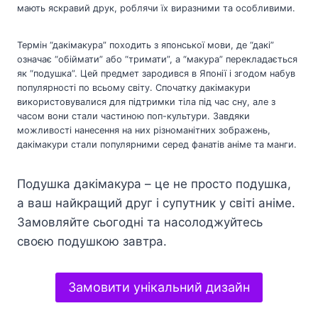
мають яскравий друк, роблячи їх виразними та особливими.
Термін “дакімакура” походить з японської мови, де “дакі”
означає “обіймати” або “тримати”, а “макура” перекладається
як “подушка”. Цей предмет зародився в Японії і згодом набув
популярності по всьому світу. Спочатку дакімакури
використовувалися для підтримки тіла під час сну, але з
часом вони стали частиною поп-культури. Завдяки
можливості нанесення на них різноманітних зображень,
дакімакури стали популярними серед фанатів аніме та манги.
Подушка дакімакура – це не просто подушка,
а ваш найкращий друг і супутник у світі аніме.
Замовляйте сьогодні та насолоджуйтесь
своєю подушкою завтра.
Замовити унікальний дизайн