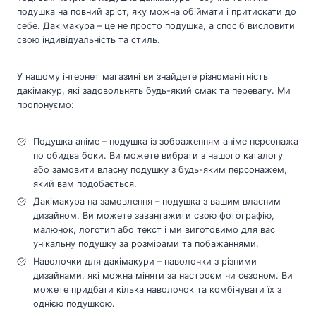
подушка на повний зріст, яку можна обіймати і притискати до
себе. Дакімакура – це не просто подушка, а спосіб висловити
свою індивідуальність та стиль.
У нашому інтернет магазині ви знайдете різноманітність
дакімакур, які задовольнять будь-який смак та перевагу. Ми
пропонуємо:
Подушка аніме – подушка із зображенням аніме персонажа
по обидва боки. Ви можете вибрати з нашого каталогу
або замовити власну подушку з будь-яким персонажем,
який вам подобається.
Дакімакура на замовлення – подушка з вашим власним
дизайном. Ви можете завантажити свою фотографію,
малюнок, логотип або текст і ми виготовимо для вас
унікальну подушку за розмірами та побажаннями.
Наволочки для дакімакури – наволочки з різними
дизайнами, які можна міняти за настроєм чи сезоном. Ви
можете придбати кілька наволочок та комбінувати їх з
однією подушкою.