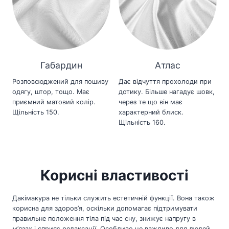
Габардин
Атлас
Розповсюджений для пошиву
Дає відчуття прохолоди при
одягу, штор, тощо. Має
дотику. Більше нагадує шовк,
приємний матовий колір.
через те що він має
Щільність 150.
характерний блиск.
Щільність 160.
Корисні властивості
Дакімакура не тільки служить естетичній функції. Вона також
корисна для здоров’я, оскільки допомагає підтримувати
правильне положення тіла під час сну, знижує напругу в
м’язах і сприяє релаксації. Особливо це важливо для людей,