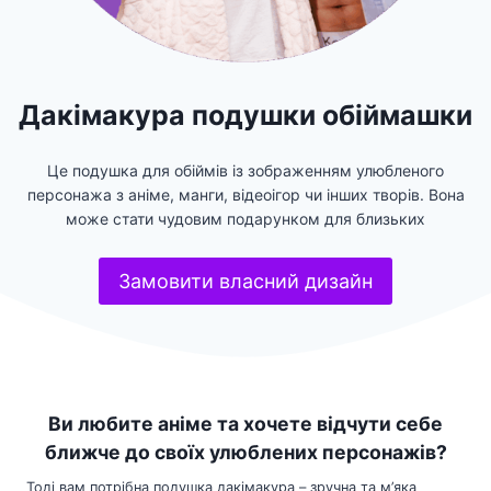
Дакімакура подушки обіймашки
Це подушка для обіймів із зображенням улюбленого
персонажа з аніме, манги, відеоігор чи інших творів. Вона
може стати чудовим подарунком для близьких
Замовити власний дизайн
Ви любите аніме та хочете відчути себе
ближче до своїх улюблених персонажів?
Тоді вам потрібна подушка дакімакура – зручна та м’яка