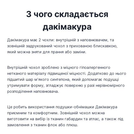
З чого складається
дакімакура
Дакімакура має 2 чохли: внутрішній з наповнювачем, та
зовнішній задрукований чохол з прихованою блискавкою,
який можна зняти для прання або заміни.
Внутрішній чохол зроблено з міцного гіпоалергенного
нетканого матеріалу підвищеної міцності. Додатково до нього
підшитий шар мʼякого синтепона, який допомагає подушці
утримувати форму, згладжує поверхню у разі нерівномірного
розподілення наповнювача.
Це робить використання подушки-обнімашки Дакімакура
приємним та комфортним. Зовнішній чохол можна
виготовити на вибір із тканин габардин та атлас, а також під
замовлення з тканин флок або плюш.