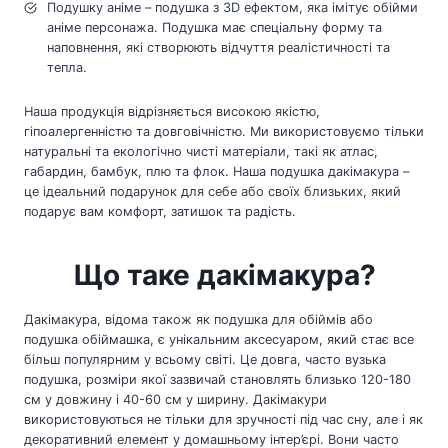
Подушку аніме – подушка з 3D ефектом, яка імітує обійми
аніме персонажа. Подушка має спеціальну форму та
наповнення, які створюють відчуття реалістичності та
тепла.
Наша продукція відрізняється високою якістю,
гіпоалергенністю та довговічністю. Ми використовуємо тільки
натуральні та екологічно чисті матеріали, такі як атлас,
габардин, бамбук, плю та флок. Наша подушка дакімакура –
це ідеальний подарунок для себе або своїх близьких, який
подарує вам комфорт, затишок та радість.
Що таке дакімакура?
Дакімакура, відома також як подушка для обіймів або
подушка обіймашка, є унікальним аксесуаром, який стає все
більш популярним у всьому світі. Це довга, часто вузька
подушка, розміри якої зазвичай становлять близько 120-180
см у довжину і 40-60 см у ширину. Дакімакури
використовуються не тільки для зручності під час сну, але і як
декоративний елемент у домашньому інтер’єрі. Вони часто