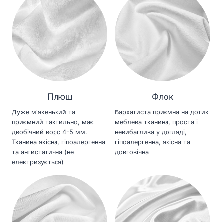
Плюш
Флок
Дуже мʼякенький та
Бархатиста приємна на дотик
приємний тактильно, має
меблева тканина, проста і
двобічний ворс 4-5 мм.
невибаглива у догляді,
Тканина якісна, гіпоалергенна
гіпоалергенна, якісна та
та антистатична (не
довговічна
електризується)