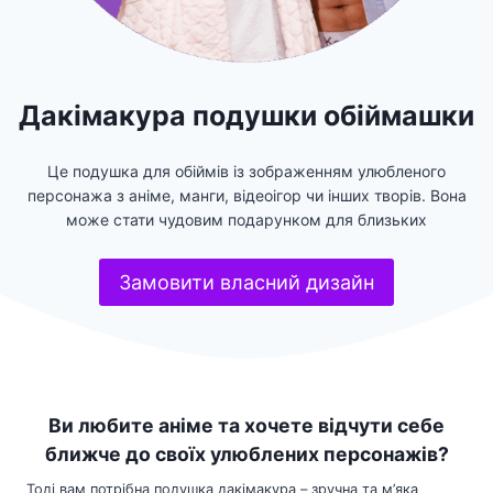
Дакімакура подушки обіймашки
Це подушка для обіймів із зображенням улюбленого
персонажа з аніме, манги, відеоігор чи інших творів. Вона
може стати чудовим подарунком для близьких
Замовити власний дизайн
Ви любите аніме та хочете відчути себе
ближче до своїх улюблених персонажів?
Тоді вам потрібна подушка дакімакура – зручна та м’яка