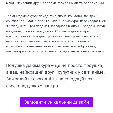
мають яскравий друк, роблячи їх виразними та особливими.
Термін “дакімакура” походить з японської мови, де “дакі”
означає “обіймати” або “тримати”, а “макура” перекладається
як “подушка”. Цей предмет зародився в Японії і згодом набув
популярності по всьому світу. Спочатку дакімакури
використовувалися для підтримки тіла під час сну, але з
часом вони стали частиною поп-культури. Завдяки
можливості нанесення на них різноманітних зображень,
дакімакури стали популярними серед фанатів аніме та манги.
Подушка дакімакура – це не просто подушка,
а ваш найкращий друг і супутник у світі аніме.
Замовляйте сьогодні та насолоджуйтесь
своєю подушкою завтра.
Замовити унікальний дизайн