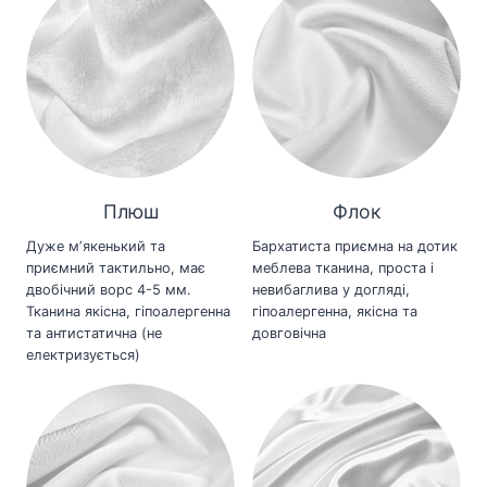
Плюш
Флок
Дуже мʼякенький та
Бархатиста приємна на дотик
приємний тактильно, має
меблева тканина, проста і
двобічний ворс 4-5 мм.
невибаглива у догляді,
Тканина якісна, гіпоалергенна
гіпоалергенна, якісна та
та антистатична (не
довговічна
електризується)