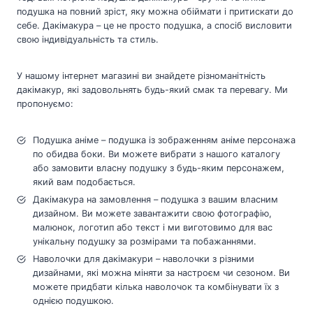
подушка на повний зріст, яку можна обіймати і притискати до
себе. Дакімакура – це не просто подушка, а спосіб висловити
свою індивідуальність та стиль.
У нашому інтернет магазині ви знайдете різноманітність
дакімакур, які задовольнять будь-який смак та перевагу. Ми
пропонуємо:
Подушка аніме – подушка із зображенням аніме персонажа
по обидва боки. Ви можете вибрати з нашого каталогу
або замовити власну подушку з будь-яким персонажем,
який вам подобається.
Дакімакура на замовлення – подушка з вашим власним
дизайном. Ви можете завантажити свою фотографію,
малюнок, логотип або текст і ми виготовимо для вас
унікальну подушку за розмірами та побажаннями.
Наволочки для дакімакури – наволочки з різними
дизайнами, які можна міняти за настроєм чи сезоном. Ви
можете придбати кілька наволочок та комбінувати їх з
однією подушкою.