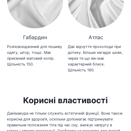
Габардин
Атлас
Розповсюджений для пошиву
Дає відчуття прохолоди при
одягу, штор, тощо. Має
дотику. Більше нагадує шовк,
приємний матовий колір.
через те що він має
Щільність 150.
характерний блиск.
Щільність 160.
Корисні властивості
Дакімакура не тільки служить естетичній функції. Вона також
корисна для здоров’я, оскільки допомагає підтримувати
правильне положення тіла під час сну, знижує напругу в
м’язах і сприяє релаксації. Особливо це важливо для людей,