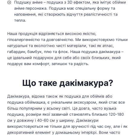
Подушку аніме – подушка з 3D ефектом, яка імітує обійми
аніме персонажа. Подушка має спеціальну форму та
наповнення, які створюють відчуття реалістичності та
тепла.
Наша продукція відрізняється високою якістю,
гіпоалергенністю та довговічністю. Ми використовуємо тільки
натуральні та екологічно чисті матеріали, такі як атлас,
габардин, бамбук, плю та флок. Наша подушка дакімакура –
це ідеальний подарунок для себе або своїх близьких, який
подарує вам комфорт, затишок та радість.
Що таке дакімакура?
Дакімакура, відома також як подушка для обіймів або
подушка обіймашка, є унікальним аксесуаром, який стає все
більш популярним у всьому світі. Це довга, часто вузька
подушка, розміри якої зазвичай становлять близько 120-180
см у довжину і 40-60 см у ширину. Дакімакури
використовуються не тільки для зручності під час сну, але і як
декоративний елемент у домашньому інтер’єрі. Вони часто