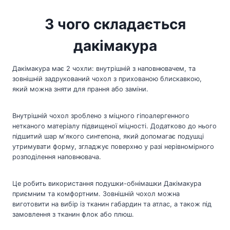
З чого складається
дакімакура
Дакімакура має 2 чохли: внутрішній з наповнювачем, та
зовнішній задрукований чохол з прихованою блискавкою,
який можна зняти для прання або заміни.
Внутрішній чохол зроблено з міцного гіпоалергенного
нетканого матеріалу підвищеної міцності. Додатково до нього
підшитий шар мʼякого синтепона, який допомагає подушці
утримувати форму, згладжує поверхню у разі нерівномірного
розподілення наповнювача.
Це робить використання подушки-обнімашки Дакімакура
приємним та комфортним. Зовнішній чохол можна
виготовити на вибір із тканин габардин та атлас, а також під
замовлення з тканин флок або плюш.