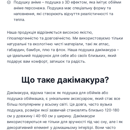
Подушку аніме – подушка з 3D ефектом, яка імітує обійми
аніме персонажа. Подушка має спеціальну форму та
наповнення, які створюють відчуття реалістичності та
тепла.
Наша продукція відрізняється високою якістю,
гіпоалергенністю та довговічністю. Ми використовуємо тільки
натуральні та екологічно чисті матеріали, такі як атлас,
габардин, бамбук, плю та флок. Наша подушка дакімакура –
це ідеальний подарунок для себе або своїх близьких, який
подарує вам комфорт, затишок та радість.
Що таке дакімакура?
Дакімакура, відома також як подушка для обіймів або
подушка обіймашка, є унікальним аксесуаром, який стає все
більш популярним у всьому світі. Це довга, часто вузька
подушка, розміри якої зазвичай становлять близько 120-180
см у довжину і 40-60 см у ширину. Дакімакури
використовуються не тільки для зручності під час сну, але і як
декоративний елемент у домашньому інтер’єрі. Вони часто