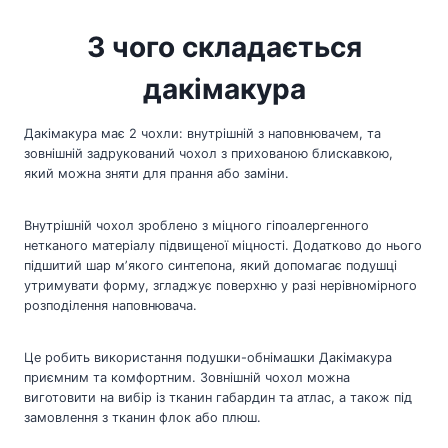
З чого складається
дакімакура
Дакімакура має 2 чохли: внутрішній з наповнювачем, та
зовнішній задрукований чохол з прихованою блискавкою,
який можна зняти для прання або заміни.
Внутрішній чохол зроблено з міцного гіпоалергенного
нетканого матеріалу підвищеної міцності. Додатково до нього
підшитий шар мʼякого синтепона, який допомагає подушці
утримувати форму, згладжує поверхню у разі нерівномірного
розподілення наповнювача.
Це робить використання подушки-обнімашки Дакімакура
приємним та комфортним. Зовнішній чохол можна
виготовити на вибір із тканин габардин та атлас, а також під
замовлення з тканин флок або плюш.