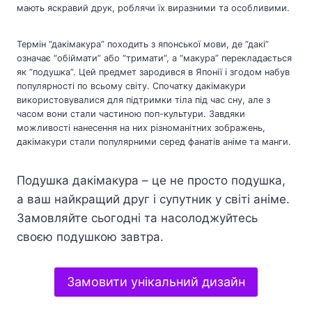
мають яскравий друк, роблячи їх виразними та особливими.
Термін “дакімакура” походить з японської мови, де “дакі”
означає “обіймати” або “тримати”, а “макура” перекладається
як “подушка”. Цей предмет зародився в Японії і згодом набув
популярності по всьому світу. Спочатку дакімакури
використовувалися для підтримки тіла під час сну, але з
часом вони стали частиною поп-культури. Завдяки
можливості нанесення на них різноманітних зображень,
дакімакури стали популярними серед фанатів аніме та манги.
Подушка дакімакура – це не просто подушка,
а ваш найкращий друг і супутник у світі аніме.
Замовляйте сьогодні та насолоджуйтесь
своєю подушкою завтра.
Замовити унікальний дизайн