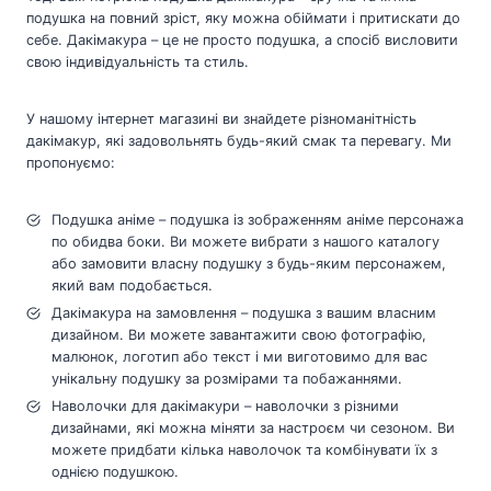
подушка на повний зріст, яку можна обіймати і притискати до
себе. Дакімакура – це не просто подушка, а спосіб висловити
свою індивідуальність та стиль.
У нашому інтернет магазині ви знайдете різноманітність
дакімакур, які задовольнять будь-який смак та перевагу. Ми
пропонуємо:
Подушка аніме – подушка із зображенням аніме персонажа
по обидва боки. Ви можете вибрати з нашого каталогу
або замовити власну подушку з будь-яким персонажем,
який вам подобається.
Дакімакура на замовлення – подушка з вашим власним
дизайном. Ви можете завантажити свою фотографію,
малюнок, логотип або текст і ми виготовимо для вас
унікальну подушку за розмірами та побажаннями.
Наволочки для дакімакури – наволочки з різними
дизайнами, які можна міняти за настроєм чи сезоном. Ви
можете придбати кілька наволочок та комбінувати їх з
однією подушкою.