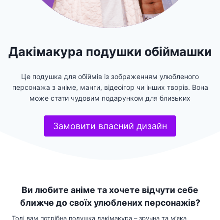
Дакімакура подушки обіймашки
Це подушка для обіймів із зображенням улюбленого
персонажа з аніме, манги, відеоігор чи інших творів. Вона
може стати чудовим подарунком для близьких
Замовити власний дизайн
Ви любите аніме та хочете відчути себе
ближче до своїх улюблених персонажів?
Тоді вам потрібна подушка дакімакура – зручна та м’яка