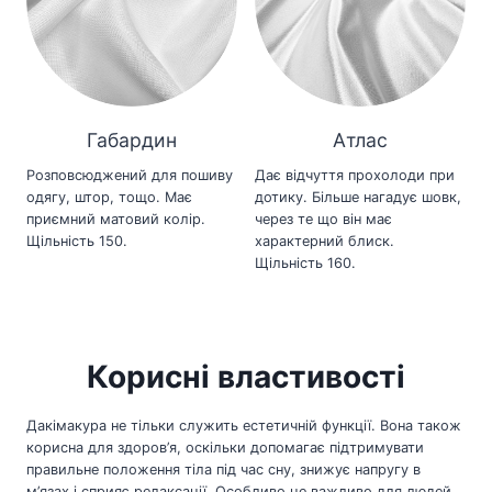
Габардин
Атлас
Розповсюджений для пошиву
Дає відчуття прохолоди при
одягу, штор, тощо. Має
дотику. Більше нагадує шовк,
приємний матовий колір.
через те що він має
Щільність 150.
характерний блиск.
Щільність 160.
Корисні властивості
Дакімакура не тільки служить естетичній функції. Вона також
корисна для здоров’я, оскільки допомагає підтримувати
правильне положення тіла під час сну, знижує напругу в
м’язах і сприяє релаксації. Особливо це важливо для людей,