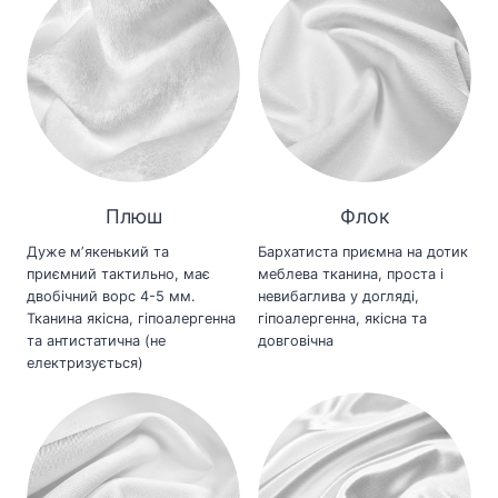
Плюш
Флок
Дуже мʼякенький та
Бархатиста приємна на дотик
приємний тактильно, має
меблева тканина, проста і
двобічний ворс 4-5 мм.
невибаглива у догляді,
Тканина якісна, гіпоалергенна
гіпоалергенна, якісна та
та антистатична (не
довговічна
електризується)