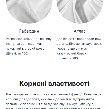
Габардин
Атлас
Розповсюджений для пошиву
Дає відчуття прохолоди при
одягу, штор, тощо. Має
дотику. Більше нагадує шовк,
приємний матовий колір.
через те що він має
Щільність 150.
характерний блиск.
Щільність 160.
Корисні властивості
Дакімакура не тільки служить естетичній функції. Вона також
корисна для здоров’я, оскільки допомагає підтримувати
правильне положення тіла під час сну, знижує напругу в
м’язах і сприяє релаксації. Особливо це важливо для людей,