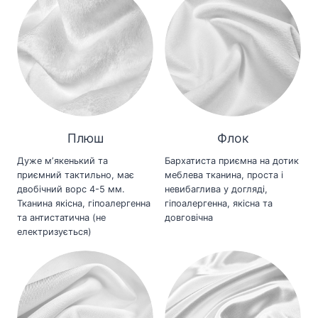
Плюш
Флок
Дуже мʼякенький та
Бархатиста приємна на дотик
приємний тактильно, має
меблева тканина, проста і
двобічний ворс 4-5 мм.
невибаглива у догляді,
Тканина якісна, гіпоалергенна
гіпоалергенна, якісна та
та антистатична (не
довговічна
електризується)