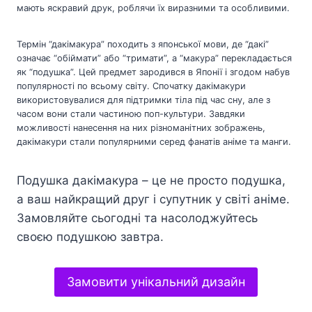
мають яскравий друк, роблячи їх виразними та особливими.
Термін “дакімакура” походить з японської мови, де “дакі”
означає “обіймати” або “тримати”, а “макура” перекладається
як “подушка”. Цей предмет зародився в Японії і згодом набув
популярності по всьому світу. Спочатку дакімакури
використовувалися для підтримки тіла під час сну, але з
часом вони стали частиною поп-культури. Завдяки
можливості нанесення на них різноманітних зображень,
дакімакури стали популярними серед фанатів аніме та манги.
Подушка дакімакура – це не просто подушка,
а ваш найкращий друг і супутник у світі аніме.
Замовляйте сьогодні та насолоджуйтесь
своєю подушкою завтра.
Замовити унікальний дизайн