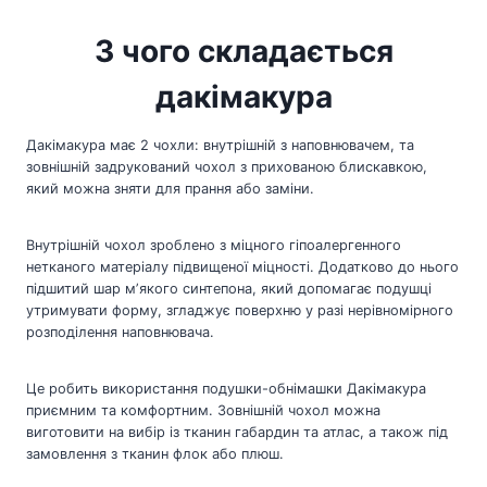
З чого складається
дакімакура
Дакімакура має 2 чохли: внутрішній з наповнювачем, та
зовнішній задрукований чохол з прихованою блискавкою,
який можна зняти для прання або заміни.
Внутрішній чохол зроблено з міцного гіпоалергенного
нетканого матеріалу підвищеної міцності. Додатково до нього
підшитий шар мʼякого синтепона, який допомагає подушці
утримувати форму, згладжує поверхню у разі нерівномірного
розподілення наповнювача.
Це робить використання подушки-обнімашки Дакімакура
приємним та комфортним. Зовнішній чохол можна
виготовити на вибір із тканин габардин та атлас, а також під
замовлення з тканин флок або плюш.