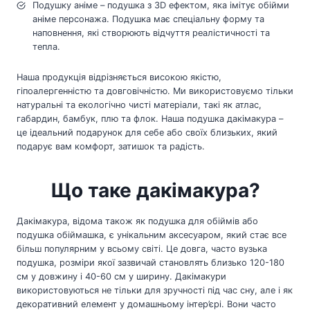
Подушку аніме – подушка з 3D ефектом, яка імітує обійми
аніме персонажа. Подушка має спеціальну форму та
наповнення, які створюють відчуття реалістичності та
тепла.
Наша продукція відрізняється високою якістю,
гіпоалергенністю та довговічністю. Ми використовуємо тільки
натуральні та екологічно чисті матеріали, такі як атлас,
габардин, бамбук, плю та флок. Наша подушка дакімакура –
це ідеальний подарунок для себе або своїх близьких, який
подарує вам комфорт, затишок та радість.
Що таке дакімакура?
Дакімакура, відома також як подушка для обіймів або
подушка обіймашка, є унікальним аксесуаром, який стає все
більш популярним у всьому світі. Це довга, часто вузька
подушка, розміри якої зазвичай становлять близько 120-180
см у довжину і 40-60 см у ширину. Дакімакури
використовуються не тільки для зручності під час сну, але і як
декоративний елемент у домашньому інтер’єрі. Вони часто