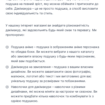
подушка на повний зріст, яку можна обіймати і притискати до
себе. Дакімакура – це не просто подушка, а спосіб висловити
свою індивідуальність та стиль.
У нашому інтернет магазині ви знайдете різноманітність
дакімакур, які задовольнять будь-який смак та перевагу. Ми
пропонуємо:
Подушка аніме – подушка із зображенням аніме персонажа
по обидва боки. Ви можете вибрати з нашого каталогу
або замовити власну подушку з будь-яким персонажем,
який вам подобається.
Дакімакура на замовлення – подушка з вашим власним
дизайном. Ви можете завантажити свою фотографію,
малюнок, логотип або текст і ми виготовимо для вас
унікальну подушку за розмірами та побажаннями.
Наволочки для дакімакури – наволочки з різними
дизайнами, які можна міняти за настроєм чи сезоном. Ви
можете придбати кілька наволочок та комбінувати їх з
однією подушкою.