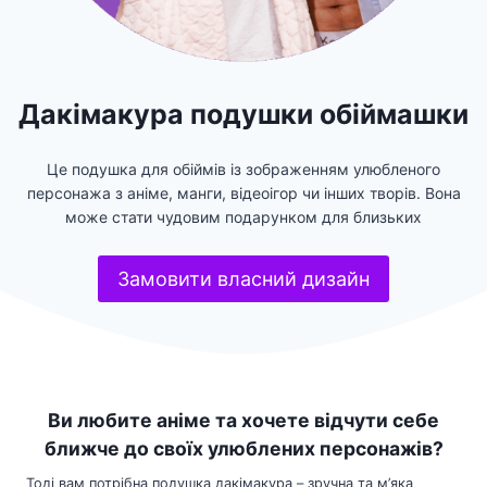
Дакімакура подушки обіймашки
Це подушка для обіймів із зображенням улюбленого
персонажа з аніме, манги, відеоігор чи інших творів. Вона
може стати чудовим подарунком для близьких
Замовити власний дизайн
Ви любите аніме та хочете відчути себе
ближче до своїх улюблених персонажів?
Тоді вам потрібна подушка дакімакура – зручна та м’яка