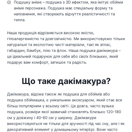
Подушку аніме – подушка з 3D ефектом, яка імітує обійми
аніме персонажа. Подушка має спеціальну форму та
наповнення, які створюють відчуття реалістичності та
тепла.
Наша продукція відрізняється високою якістю,
гіпоалергенністю та довговічністю. Ми використовуємо тільки
натуральні та екологічно чисті матеріали, такі як атлас,
габардин, бамбук, плю та флок. Наша подушка дакімакура –
це ідеальний подарунок для себе або своїх близьких, який
подарує вам комфорт, затишок та радість.
Що таке дакімакура?
Дакімакура, відома також як подушка для обіймів або
подушка обіймашка, є унікальним аксесуаром, який стає все
більш популярним у всьому світі. Це довга, часто вузька
подушка, розміри якої зазвичай становлять близько 120-180
см у довжину і 40-60 см у ширину. Дакімакури
використовуються не тільки для зручності під час сну, але і як
декоративний елемент у домашньому інтер’єрі. Вони часто