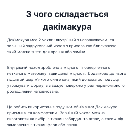
З чого складається
дакімакура
Дакімакура має 2 чохли: внутрішній з наповнювачем, та
зовнішній задрукований чохол з прихованою блискавкою,
який можна зняти для прання або заміни.
Внутрішній чохол зроблено з міцного гіпоалергенного
нетканого матеріалу підвищеної міцності. Додатково до нього
підшитий шар мʼякого синтепона, який допомагає подушці
утримувати форму, згладжує поверхню у разі нерівномірного
розподілення наповнювача.
Це робить використання подушки-обнімашки Дакімакура
приємним та комфортним. Зовнішній чохол можна
виготовити на вибір із тканин габардин та атлас, а також під
замовлення з тканин флок або плюш.