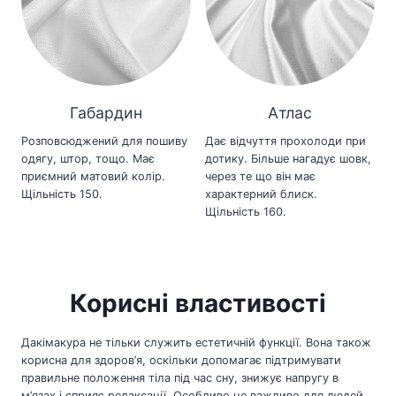
Габардин
Атлас
Розповсюджений для пошиву
Дає відчуття прохолоди при
одягу, штор, тощо. Має
дотику. Більше нагадує шовк,
приємний матовий колір.
через те що він має
Щільність 150.
характерний блиск.
Щільність 160.
Корисні властивості
Дакімакура не тільки служить естетичній функції. Вона також
корисна для здоров’я, оскільки допомагає підтримувати
правильне положення тіла під час сну, знижує напругу в
м’язах і сприяє релаксації. Особливо це важливо для людей,