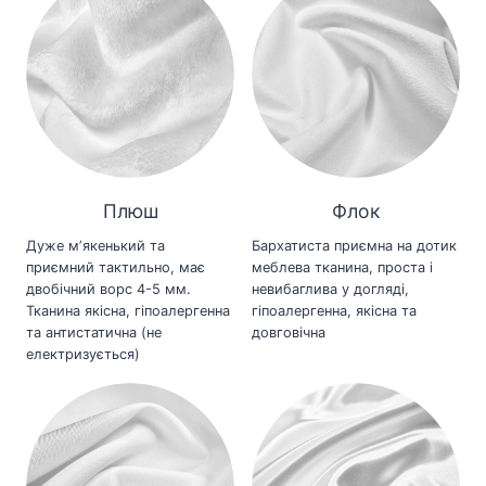
Плюш
Флок
Дуже мʼякенький та
Бархатиста приємна на дотик
приємний тактильно, має
меблева тканина, проста і
двобічний ворс 4-5 мм.
невибаглива у догляді,
Тканина якісна, гіпоалергенна
гіпоалергенна, якісна та
та антистатична (не
довговічна
електризується)