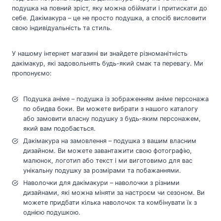
подушка на повний зріст, яку можна обіймати і притискати до
себе. Дакімакура – це не просто подушка, а спосіб висловити
свою індивідуальність та стиль.
У нашому інтернет магазині ви знайдете різноманітність
дакімакур, які задовольнять будь-який смак та перевагу. Ми
пропонуємо:
Подушка аніме – подушка із зображенням аніме персонажа
по обидва боки. Ви можете вибрати з нашого каталогу
або замовити власну подушку з будь-яким персонажем,
який вам подобається.
Дакімакура на замовлення – подушка з вашим власним
дизайном. Ви можете завантажити свою фотографію,
малюнок, логотип або текст і ми виготовимо для вас
унікальну подушку за розмірами та побажаннями.
Наволочки для дакімакури – наволочки з різними
дизайнами, які можна міняти за настроєм чи сезоном. Ви
можете придбати кілька наволочок та комбінувати їх з
однією подушкою.