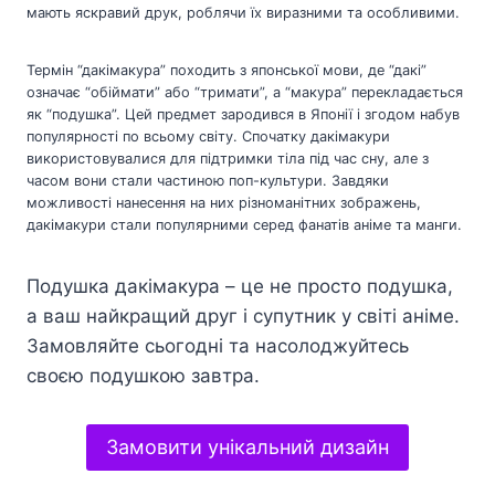
мають яскравий друк, роблячи їх виразними та особливими.
Термін “дакімакура” походить з японської мови, де “дакі”
означає “обіймати” або “тримати”, а “макура” перекладається
як “подушка”. Цей предмет зародився в Японії і згодом набув
популярності по всьому світу. Спочатку дакімакури
використовувалися для підтримки тіла під час сну, але з
часом вони стали частиною поп-культури. Завдяки
можливості нанесення на них різноманітних зображень,
дакімакури стали популярними серед фанатів аніме та манги.
Подушка дакімакура – це не просто подушка,
а ваш найкращий друг і супутник у світі аніме.
Замовляйте сьогодні та насолоджуйтесь
своєю подушкою завтра.
Замовити унікальний дизайн