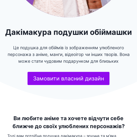
Дакімакура подушки обіймашки
Це подушка для обіймів із зображенням улюбленого
персонажа з аніме, манги, відеоігор чи інших творів. Вона
може стати чудовим подарунком для близьких
Замовити власний дизайн
Ви любите аніме та хочете відчути себе
ближче до своїх улюблених персонажів?
Тоді вам потрібна подушка дакімакура – зручна та м’яка