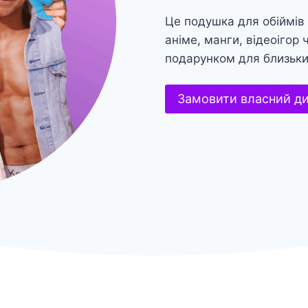
Це подушка для обіймів
аніме, манги, відеоігор
подарунком для близьк
Замовити власний д