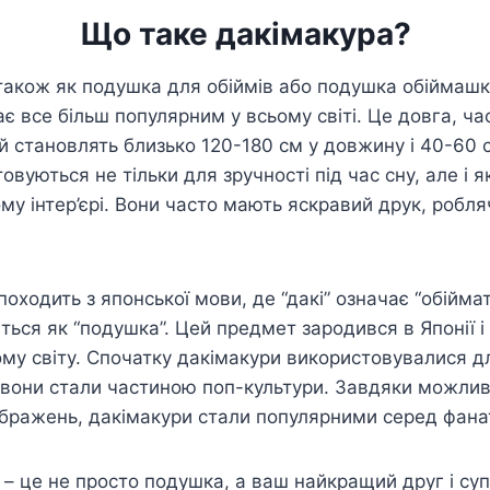
Що таке дакімакура?
також як подушка для обіймів або подушка обіймашк
є все більш популярним у всьому світі. Це довга, ча
ай становлять близько 120-180 см у довжину і 40-60 
вуються не тільки для зручності під час сну, але і 
у інтер’єрі. Вони часто мають яскравий друк, робля
походить з японської мови, де “дакі” означає “обіймат
ться як “подушка”. Цей предмет зародився в Японії і
ому світу. Спочатку дакімакури використовувалися дл
м вони стали частиною поп-культури. Завдяки можлив
ображень, дакімакури стали популярними серед фанат
 це не просто подушка, а ваш найкращий друг і супу