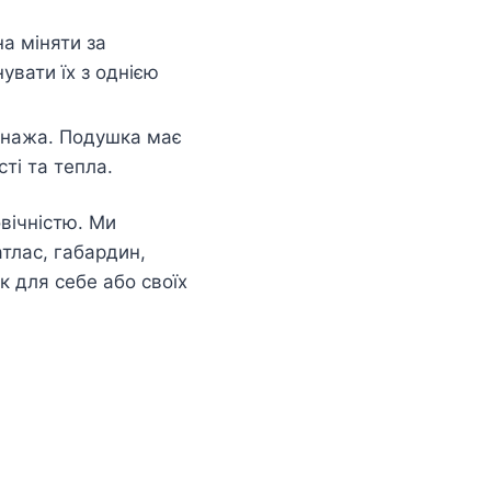
а міняти за
увати їх з однією
сонажа. Подушка має
ті та тепла.
вічністю. Ми
атлас, габардин,
 для себе або своїх