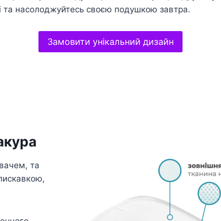
і та насолоджуйтесь своєю подушкою завтра.
Замовити унікальний дизайн
акура
вачем, та
лискавкою,
генного