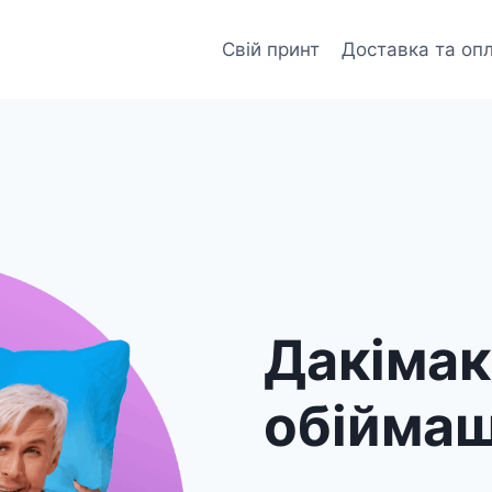
Свій принт
Доставка та оп
Дакіма
обійма