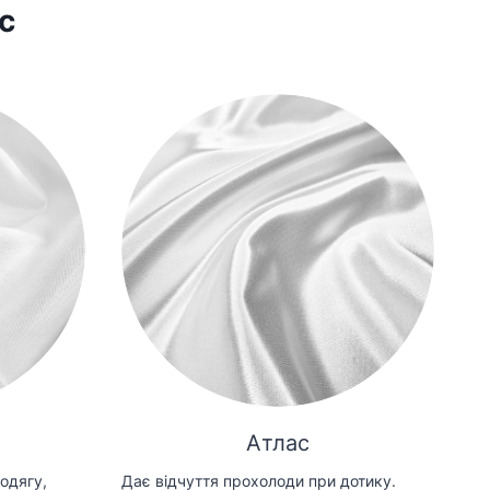
с
Атлас
одягу,
Дає відчуття прохолоди при дотику.