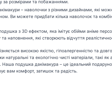
у за розмірами та побажаннями.
кімакури – наволочки з різними дизайнами, які можн
ном. Ви можете придбати кілька наволочок та комбін
подушка з 3D ефектом, яка імітує обійми аніме пер
 та наповнення, які створюють відчуття реалістичнос
ізняється високою якістю, гіпоалергенністю та довго
и натуральні та екологічно чисті матеріали, такі як 
. Наша подушка дакімакура – це ідеальний подарунок
рує вам комфорт, затишок та радість.