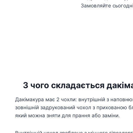
Замовляйте сьогодн
З чого складається дакім
Дакімакура має 2 чохли: внутрішній з наповню
зовнішній задрукований чохол з прихованою б
який можна зняти для прання або заміни.
Внутрішній чохол зроблено з міцного гіпоалер