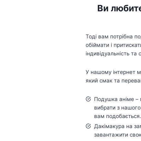
Ви любите
Тоді вам потрібна п
обіймати і притискат
індивідуальність та 
У нашому інтернет ма
який смак та перева
Подушка аніме – 
вибрати з нашого
вам подобається
Дакімакура на з
завантажити свою