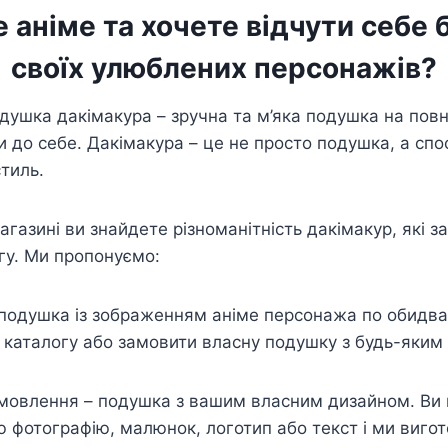
 аніме та хочете відчути себе
своїх улюблених персонажів?
одушка дакімакура – зручна та м’яка подушка на повн
и до себе. Дакімакура – це не просто подушка, а сп
стиль.
газині ви знайдете різноманітність дакімакур, які з
гу. Ми пропонуємо:
подушка із зображенням аніме персонажа по обидва
 каталогу або замовити власну подушку з будь-яким
.
амовлення – подушка з вашим власним дизайном. Ви
 фотографію, малюнок, логотип або текст і ми виго