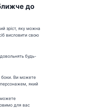
 ближче до
ий зріст, яку можна
осіб висловити свою
адовольнять будь-
 боки. Ви можете
 персонажем, який
 можете
товимо для вас