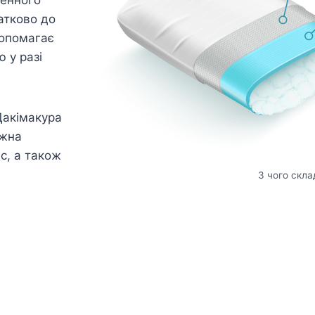
атково до
допомагає
 у разі
Дакімакура
ожна
ас, а також
З чого скла