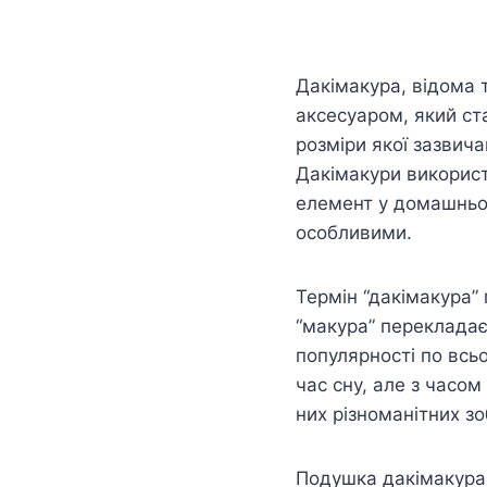
Дакімакура, відома 
аксесуаром, який ста
розміри якої зазвич
Дакімакури використо
елемент у домашньом
особливими.
Термін “дакімакура” 
“макура” перекладає
популярності по всь
час сну, але з часо
них різноманітних з
Подушка дакімакура –