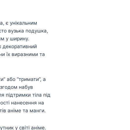
а, є унікальним
сто вузька подушка,
см у ширину.
як декоративний
чи їх виразними та
и” або “тримати”, а
 згодом набув
я підтримки тіла під
ості нанесення на
ів аніме та манги.
тник у світі аніме.