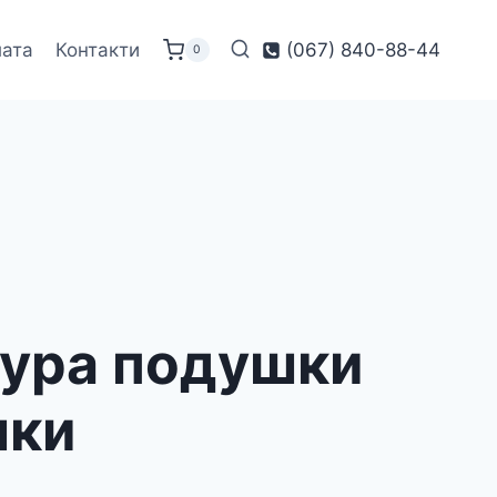
лата
Контакти
(067) 840-88-44
0
кура подушки
шки