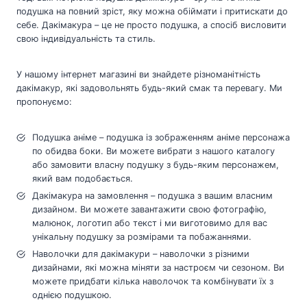
подушка на повний зріст, яку можна обіймати і притискати до
себе. Дакімакура – це не просто подушка, а спосіб висловити
свою індивідуальність та стиль.
У нашому інтернет магазині ви знайдете різноманітність
дакімакур, які задовольнять будь-який смак та перевагу. Ми
пропонуємо:
Подушка аніме – подушка із зображенням аніме персонажа
по обидва боки. Ви можете вибрати з нашого каталогу
або замовити власну подушку з будь-яким персонажем,
який вам подобається.
Дакімакура на замовлення – подушка з вашим власним
дизайном. Ви можете завантажити свою фотографію,
малюнок, логотип або текст і ми виготовимо для вас
унікальну подушку за розмірами та побажаннями.
Наволочки для дакімакури – наволочки з різними
дизайнами, які можна міняти за настроєм чи сезоном. Ви
можете придбати кілька наволочок та комбінувати їх з
однією подушкою.