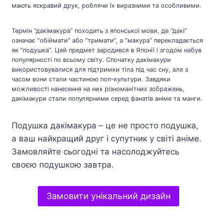
мають яскравий друк, роблячи їх виразними та особливими.
Термін “дакімакура” походить з японської мови, де “дакі”
означає “обіймати” або “тримати”, а “макура” перекладається
як “подушка”. Цей предмет зародився в Японії і згодом набув
популярності по всьому світу. Спочатку дакімакури
використовувалися для підтримки тіла під час сну, але з
часом вони стали частиною поп-культури. Завдяки
можливості нанесення на них різноманітних зображень,
дакімакури стали популярними серед фанатів аніме та манги.
Подушка дакімакура – це не просто подушка,
а ваш найкращий друг і супутник у світі аніме.
Замовляйте сьогодні та насолоджуйтесь
своєю подушкою завтра.
Замовити унікальний дизайн