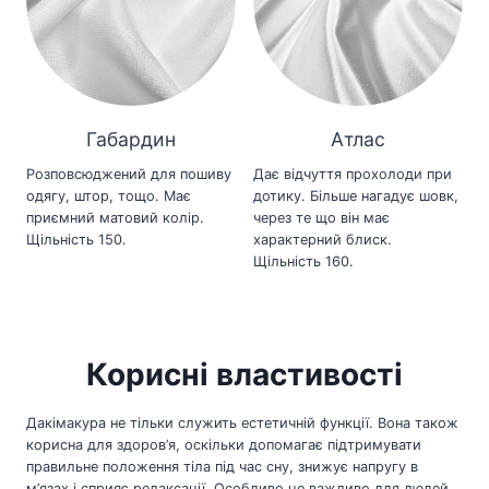
Габардин
Атлас
Розповсюджений для пошиву
Дає відчуття прохолоди при
одягу, штор, тощо. Має
дотику. Більше нагадує шовк,
приємний матовий колір.
через те що він має
Щільність 150.
характерний блиск.
Щільність 160.
Корисні властивості
Дакімакура не тільки служить естетичній функції. Вона також
корисна для здоров’я, оскільки допомагає підтримувати
правильне положення тіла під час сну, знижує напругу в
м’язах і сприяє релаксації. Особливо це важливо для людей,