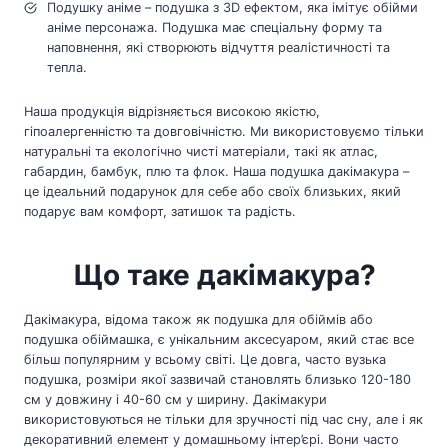
Подушку аніме – подушка з 3D ефектом, яка імітує обійми
аніме персонажа. Подушка має спеціальну форму та
наповнення, які створюють відчуття реалістичності та
тепла.
Наша продукція відрізняється високою якістю,
гіпоалергенністю та довговічністю. Ми використовуємо тільки
натуральні та екологічно чисті матеріали, такі як атлас,
габардин, бамбук, плю та флок. Наша подушка дакімакура –
це ідеальний подарунок для себе або своїх близьких, який
подарує вам комфорт, затишок та радість.
Що таке дакімакура?
Дакімакура, відома також як подушка для обіймів або
подушка обіймашка, є унікальним аксесуаром, який стає все
більш популярним у всьому світі. Це довга, часто вузька
подушка, розміри якої зазвичай становлять близько 120-180
см у довжину і 40-60 см у ширину. Дакімакури
використовуються не тільки для зручності під час сну, але і як
декоративний елемент у домашньому інтер’єрі. Вони часто