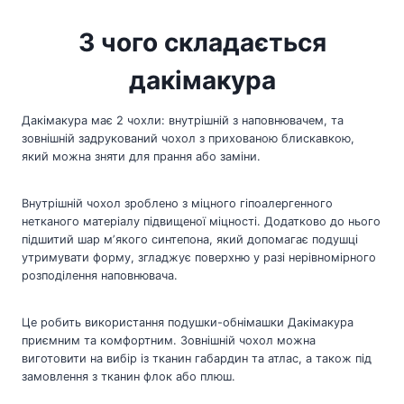
З чого складається
дакімакура
Дакімакура має 2 чохли: внутрішній з наповнювачем, та
зовнішній задрукований чохол з прихованою блискавкою,
який можна зняти для прання або заміни.
Внутрішній чохол зроблено з міцного гіпоалергенного
нетканого матеріалу підвищеної міцності. Додатково до нього
підшитий шар мʼякого синтепона, який допомагає подушці
утримувати форму, згладжує поверхню у разі нерівномірного
розподілення наповнювача.
Це робить використання подушки-обнімашки Дакімакура
приємним та комфортним. Зовнішній чохол можна
виготовити на вибір із тканин габардин та атлас, а також під
замовлення з тканин флок або плюш.