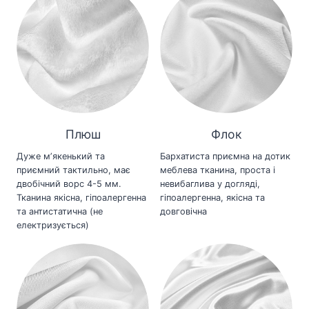
Плюш
Флок
Дуже мʼякенький та
Бархатиста приємна на дотик
приємний тактильно, має
меблева тканина, проста і
двобічний ворс 4-5 мм.
невибаглива у догляді,
Тканина якісна, гіпоалергенна
гіпоалергенна, якісна та
та антистатична (не
довговічна
електризується)