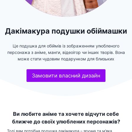
Дакімакура подушки обіймашки
Це подушка для обіймів із зображенням улюбленого
персонажа з аніме, манги, відеоігор чи інших творів. Вона
може стати чудовим подарунком для близьких
Замовити власний дизайн
Ви любите аніме та хочете відчути себе
ближче до своїх улюблених персонажів?
Тоді вам потрібна подушка дакімакура – зручна та м’яка