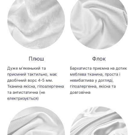
Плюш
Флок
Дуже мʼякенький та
Бархатиста приємна на дотик
приємний тактильно, має
меблева тканина, проста і
двобічний ворс 4-5 мм.
невибаглива у догляді,
Тканина якісна, гіпоалергенна
гіпоалергенна, якісна та
та антистатична (не
довговічна
електризується)