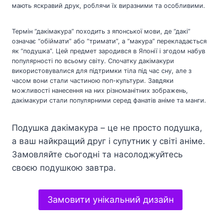
мають яскравий друк, роблячи їх виразними та особливими.
Термін “дакімакура” походить з японської мови, де “дакі”
означає “обіймати” або “тримати”, а “макура” перекладається
як “подушка”. Цей предмет зародився в Японії і згодом набув
популярності по всьому світу. Спочатку дакімакури
використовувалися для підтримки тіла під час сну, але з
часом вони стали частиною поп-культури. Завдяки
можливості нанесення на них різноманітних зображень,
дакімакури стали популярними серед фанатів аніме та манги.
Подушка дакімакура – це не просто подушка,
а ваш найкращий друг і супутник у світі аніме.
Замовляйте сьогодні та насолоджуйтесь
своєю подушкою завтра.
Замовити унікальний дизайн