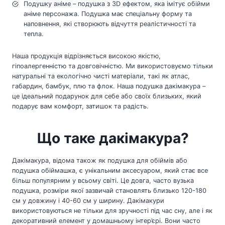
Подушку аніме – подушка з 3D ефектом, яка імітує обійми
аніме персонажа. Подушка має спеціальну форму та
наповнення, які створюють відчуття реалістичності та
тепла.
Наша продукція відрізняється високою якістю,
гіпоалергенністю та довговічністю. Ми використовуємо тільки
натуральні та екологічно чисті матеріали, такі як атлас,
габардин, бамбук, плю та флок. Наша подушка дакімакура –
це ідеальний подарунок для себе або своїх близьких, який
подарує вам комфорт, затишок та радість.
Що таке дакімакура?
Дакімакура, відома також як подушка для обіймів або
подушка обіймашка, є унікальним аксесуаром, який стає все
більш популярним у всьому світі. Це довга, часто вузька
подушка, розміри якої зазвичай становлять близько 120-180
см у довжину і 40-60 см у ширину. Дакімакури
використовуються не тільки для зручності під час сну, але і як
декоративний елемент у домашньому інтер’єрі. Вони часто