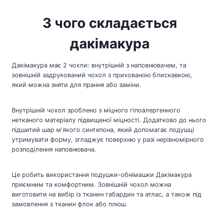
З чого складається
дакімакура
Дакімакура має 2 чохли: внутрішній з наповнювачем, та
зовнішній задрукований чохол з прихованою блискавкою,
який можна зняти для прання або заміни.
Внутрішній чохол зроблено з міцного гіпоалергенного
нетканого матеріалу підвищеної міцності. Додатково до нього
підшитий шар мʼякого синтепона, який допомагає подушці
утримувати форму, згладжує поверхню у разі нерівномірного
розподілення наповнювача.
Це робить використання подушки-обнімашки Дакімакура
приємним та комфортним. Зовнішній чохол можна
виготовити на вибір із тканин габардин та атлас, а також під
замовлення з тканин флок або плюш.