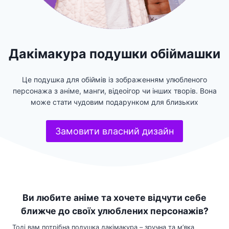
Дакімакура подушки обіймашки
Це подушка для обіймів із зображенням улюбленого
персонажа з аніме, манги, відеоігор чи інших творів. Вона
може стати чудовим подарунком для близьких
Замовити власний дизайн
Ви любите аніме та хочете відчути себе
ближче до своїх улюблених персонажів?
Тоді вам потрібна подушка дакімакура – зручна та м’яка