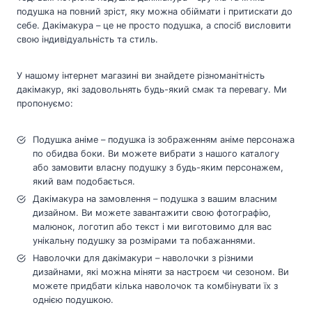
подушка на повний зріст, яку можна обіймати і притискати до
себе. Дакімакура – це не просто подушка, а спосіб висловити
свою індивідуальність та стиль.
У нашому інтернет магазині ви знайдете різноманітність
дакімакур, які задовольнять будь-який смак та перевагу. Ми
пропонуємо:
Подушка аніме – подушка із зображенням аніме персонажа
по обидва боки. Ви можете вибрати з нашого каталогу
або замовити власну подушку з будь-яким персонажем,
який вам подобається.
Дакімакура на замовлення – подушка з вашим власним
дизайном. Ви можете завантажити свою фотографію,
малюнок, логотип або текст і ми виготовимо для вас
унікальну подушку за розмірами та побажаннями.
Наволочки для дакімакури – наволочки з різними
дизайнами, які можна міняти за настроєм чи сезоном. Ви
можете придбати кілька наволочок та комбінувати їх з
однією подушкою.