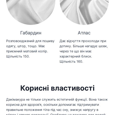
Габардин
Атлас
Розповсюджений для пошиву
Дає відчуття прохолоди при
одягу, штор, тощо. Має
дотику. Більше нагадує шовк,
приємний матовий колір.
через те що він має
Щільність 150.
характерний блиск.
Щільність 160.
Корисні властивості
Дакімакура не тільки служить естетичній функції. Вона також
корисна для здоров’я, оскільки допомагає підтримувати
правильне положення тіла під час сну, знижує напругу в
м’язах і сприяє релаксації. Особливо це важливо для людей,