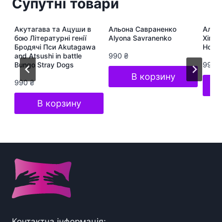
Супутні товари
ра
Акутагава та Ацуши в
Альона Савраненко
Альон
te
бою Літературні генії
Alyona Savranenko
Хіп-Х
Бродячі Пси Akutagawa
Hop S
and Atsushi in battle
990
₴
Bungo Stray Dogs
990
В корзину
990
₴
В корзину
Контактна інформація: