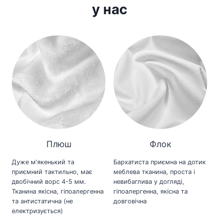
у нас
Плюш
Флок
Дуже мʼякенький та
Бархатиста приємна на дотик
приємний тактильно, має
меблева тканина, проста і
двобічний ворс 4-5 мм.
невибаглива у догляді,
Тканина якісна, гіпоалергенна
гіпоалергенна, якісна та
та антистатична (не
довговічна
електризується)