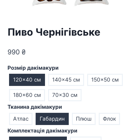
Пиво Чернігівське
990
₴
Розмір дакімакури
120x40 см
140x45 см
150x50 см
180x60 см
70×30 см
Тканина дакімакури
Атлас
Габардин
Плюш
Флок
Комплектація дакімакури