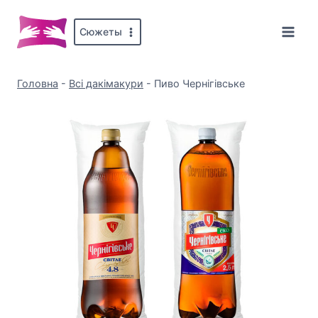
Перейти
до
Сюжеты
вмісту
Головна
-
Всі дакімакури
-
Пиво Чернігівське