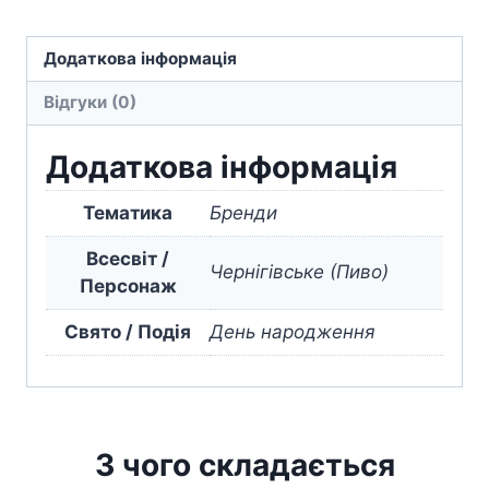
пляшка
Chernihivske
Додаткова інформація
beer
Відгуки (0)
Plastic
and
Додаткова інформація
glass
bottle
Тематика
Бренди
кількість
Всесвіт /
Чернігівське (Пиво)
Персонаж
Свято / Подія
День народження
З чого складається