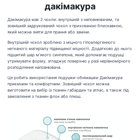
дакімакура
Дакімакура має 2 чохли: внутрішній з наповнювачем, та
зовнішній задрукований чохол з прихованою блискавкою,
який можна зняти для прання або заміни.
Внутрішній чохол зроблено з міцного гіпоалергенного
нетканого матеріалу підвищеної міцності. Додатково до нього
підшитий шар мʼякого синтепона, який допомагає подушці
утримувати форму, згладжує поверхню у разі нерівномірного
розподілення наповнювача.
Це робить використання подушки-обнімашки Дакімакура
приємним та комфортним. Зовнішній чохол можна
виготовити на вибір із тканин габардин та атлас, а також під
замовлення з тканин флок або плюш.