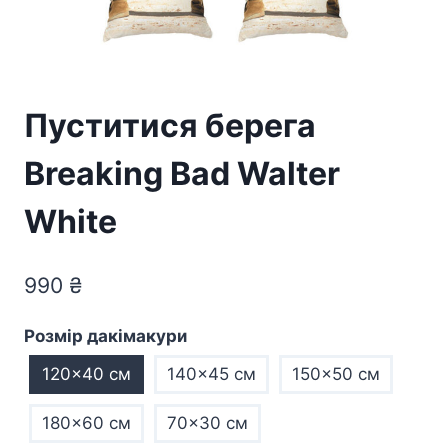
Пуститися берега
Breaking Bad Walter
White
990
₴
Розмір дакімакури
120x40 см
140x45 см
150x50 см
180x60 см
70×30 см