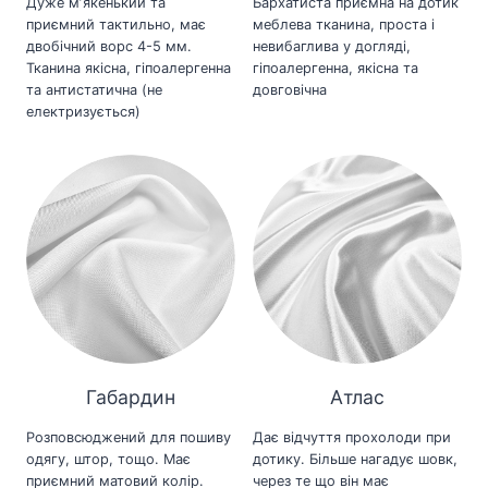
Дуже мʼякенький та
Бархатиста приємна на дотик
приємний тактильно, має
меблева тканина, проста і
двобічний ворс 4-5 мм.
невибаглива у догляді,
Тканина якісна, гіпоалергенна
гіпоалергенна, якісна та
та антистатична (не
довговічна
електризується)
Габардин
Атлас
Розповсюджений для пошиву
Дає відчуття прохолоди при
одягу, штор, тощо. Має
дотику. Більше нагадує шовк,
приємний матовий колір.
через те що він має