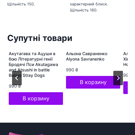
Щільність 150.
характерний блиск.
Щільність 160.
Супутні товари
ра
Акутагава та Ацуши в
Альона Савраненко
Альон
te
бою Літературні генії
Alyona Savranenko
Хіп-Х
Бродячі Пси Akutagawa
Hop S
and Atsushi in battle
990
₴
Bungo Stray Dogs
990
В корзину
990
₴
В корзину