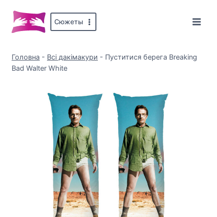
Перейти
до
Сюжеты
вмісту
Головна
-
Всі дакімакури
-
Пуститися берега Breaking
Bad Walter White