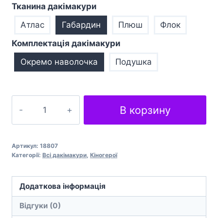
Тканина дакімакури
Атлас
Габардин
Плюш
Флок
Комплектація дакімакури
Окремо наволочка
Подушка
Пуститися
В корзину
берега
Breaking
Bad
Артикул:
18807
Walter
Категорії:
Всі дакімакури
,
Кіногерої
White
кількість
Додаткова інформація
Відгуки (0)