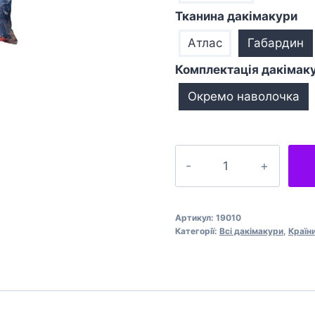
Тканина дакімакури
Атлас
Габардин
Комплектація дакімак
Окремо наволочка
Прапор
та
герб
США
Артикул:
19010
USA
Категорії:
Всі дакімакури
,
Країни
кількість