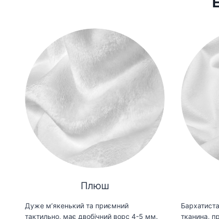
Плюш
Дуже мʼякенький та приємний
Бархатиста
тактильно, має двобічний ворс 4-5 мм.
тканина, пр