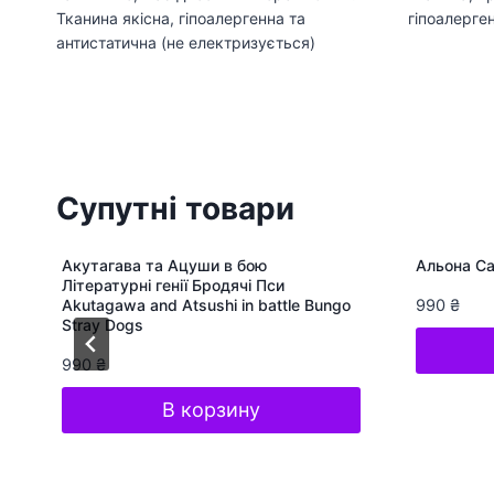
Тканина якісна, гіпоалергенна та
гіпоалерген
антистатична (не електризується)
Супутні товари
Акутагава та Ацуши в бою
Альона Са
Літературні генії Бродячі Пси
Akutagawa and Atsushi in battle Bungo
990
₴
Stray Dogs
990
₴
В корзину