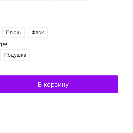
Плюш
Флок
ури
Подушка
В корзину