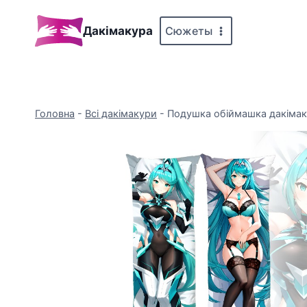
Перейти
до
Сюжеты
Дакімакура
вмісту
Головна
-
Всі дакімакури
-
Подушка обіймашка дакіма