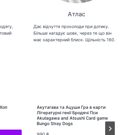
Атлас
одягу,
Дає відчуття прохолоди при дотику.
товий
Більше нагадує шовк, через те що він
має характерний блиск. Щільність 160.
-Хоп
Акутагава та Ацуши Гра в карти
Літературні генії Бродячі Пси
Akutagawa and Atsushi Card game
Bungo Stray Dogs
990
₴