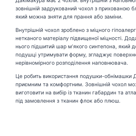
Дакімакура має 2 чохли: внутрішній з наповню
зовнішній задрукований чохол з прихованою б
який можна зняти для прання або заміни.
Внутрішній чохол зроблено з міцного гіпоалер
нетканого матеріалу підвищеної міцності. Дод
нього підшитий шар мʼякого синтепона, який 
подушці утримувати форму, згладжує поверхню
нерівномірного розподілення наповнювача.
Це робить використання подушки-обнімашки 
приємним та комфортним. Зовнішній чохол м
виготовити на вибір із тканин габардин та атл
під замовлення з тканин флок або плюш.