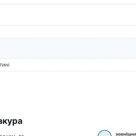
тині
акура