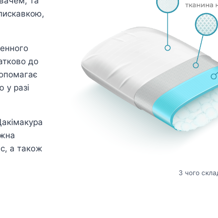
вачем, та
лискавкою,
генного
атково до
допомагає
 у разі
Дакімакура
ожна
ас, а також
З чого скла