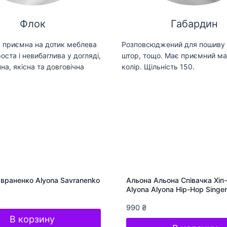
Флок
Габардин
 приємна на дотик меблева
Розповсюджений для пошиву 
оста і невибаглива у догляді,
штор, тощо. Має приємний ма
на, якісна та довговічна
колір. Щільність 150.
враненко Alyona Savranenko
Альона Альона Співачка Хіп
Alyona Alyona Hip-Hop Singer
990
₴
В корзину