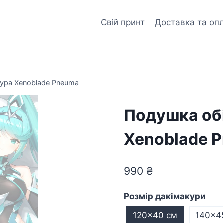
Свій принт
Доставка та оп
кура Xenoblade Pneuma
Подушка об
Xenoblade 
990
₴
Розмір дакімакури
120x40 см
140x4