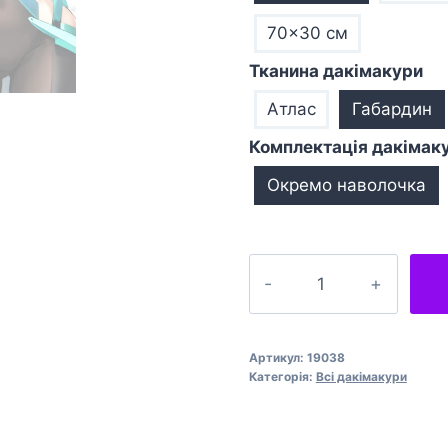
70×30 см
Тканина дакімакури
Атлас
Габардин
Комплектація дакімак
Окремо наволочка
Подушка
обіймашка
дакімакура
Xenoblade
Артикул:
19038
Pneuma
Категорія:
Всі дакімакури
кількість