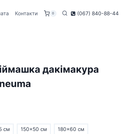
лата
Контакти
(067) 840-88-44
0
іймашка дакімакура
Pneuma
5 см
150x50 см
180x60 см