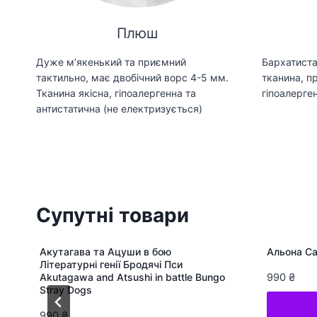
Плюш
Дуже мʼякенький та приємний
Бархатиста
тактильно, має двобічний ворс 4-5 мм.
тканина, пр
Тканина якісна, гіпоалергенна та
гіпоалерген
антистатична (не електризується)
Супутні товари
Акутагава та Ацуши в бою
Альона Са
Літературні генії Бродячі Пси
Akutagawa and Atsushi in battle Bungo
990
₴
Stray Dogs
990
₴