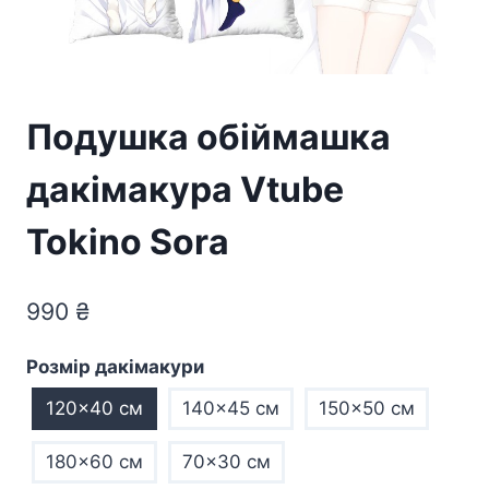
Подушка обіймашка
дакімакура Vtube
Tokino Sora
990
₴
Розмір дакімакури
120x40 см
140x45 см
150x50 см
180x60 см
70×30 см