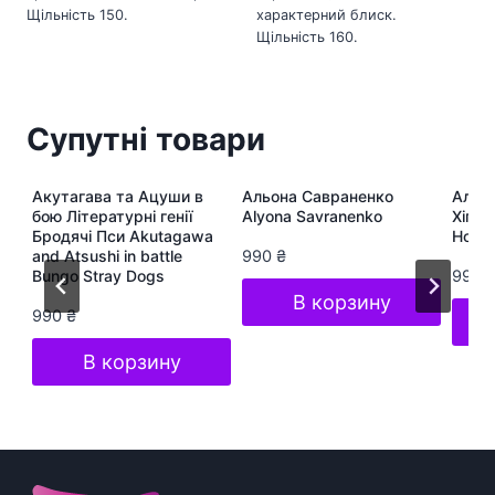
Щільність 150.
характерний блиск.
Щільність 160.
Супутні товари
ра
Акутагава та Ацуши в
Альона Савраненко
Альон
te
бою Літературні генії
Alyona Savranenko
Хіп-Х
Бродячі Пси Akutagawa
Hop S
and Atsushi in battle
990
₴
Bungo Stray Dogs
990
В корзину
990
₴
В корзину