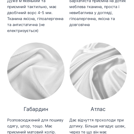
Дуже мʼякенький та
Бархатиста приємна на дотик
приємний тактильно, має
меблева тканина, проста і
двобічний ворс 4-5 мм.
невибаглива у догляді,
Тканина якісна, гіпоалергенна
гіпоалергенна, якісна та
та антистатична (не
довговічна
електризується)
Габардин
Атлас
Розповсюджений для пошиву
Дає відчуття прохолоди при
одягу, штор, тощо. Має
дотику. Більше нагадує шовк,
приємний матовий колір.
через те що він має