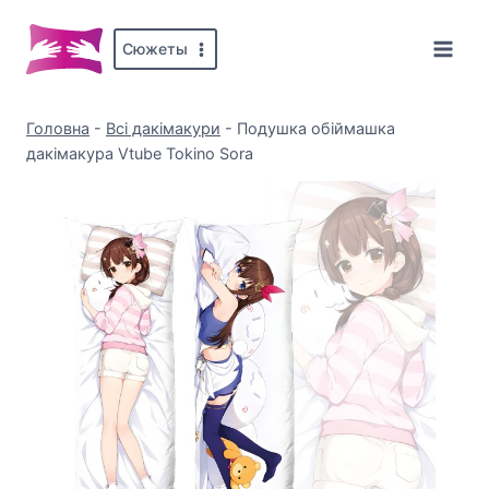
Перейти
до
Сюжеты
вмісту
Головна
-
Всі дакімакури
-
Подушка обіймашка
дакімакура Vtube Tokino Sora