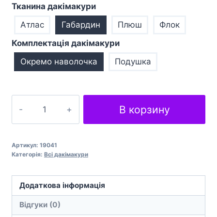
Тканина дакімакури
Атлас
Габардин
Плюш
Флок
Комплектація дакімакури
Окремо наволочка
Подушка
Подушка
В корзину
обіймашка
дакімакура
Vtube
Артикул:
19041
Tokino
Категорія:
Всі дакімакури
Sora
кількість
Додаткова інформація
Відгуки (0)