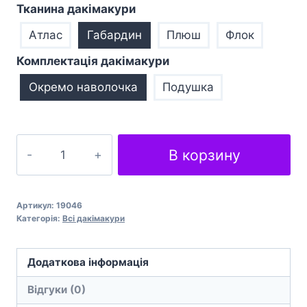
Тканина дакімакури
Атлас
Габардин
Плюш
Флок
Комплектація дакімакури
Окремо наволочка
Подушка
Подушка
В корзину
обіймашка
дакімакура
Vocaloid
Артикул:
19046
Miku
Категорія:
Всі дакімакури
Hatsune
White
Додаткова інформація
кількість
Відгуки (0)