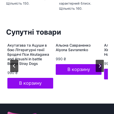
Щільність 150.
характерний блиск.
Щільність 160.
Супутні товари
ра
Акутагава та Ацуши в
Альона Савраненко
Альон
te
бою Літературні генії
Alyona Savranenko
Хіп-Х
Бродячі Пси Akutagawa
Hop S
and Atsushi in battle
990
₴
Bungo Stray Dogs
990
В корзину
990
₴
В корзину