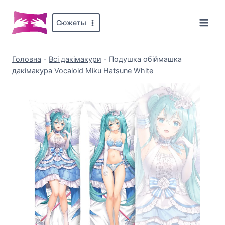
Перейти
до
Сюжеты
вмісту
Головна
-
Всі дакімакури
-
Подушка обіймашка
дакімакура Vocaloid Miku Hatsune White