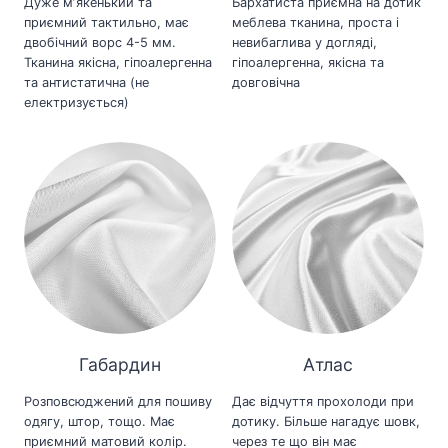
Дуже мʼякенький та
Бархатиста приємна на дотик
приємний тактильно, має
меблева тканина, проста і
двобічний ворс 4-5 мм.
невибаглива у догляді,
Тканина якісна, гіпоалергенна
гіпоалергенна, якісна та
та антистатична (не
довговічна
електризується)
Габардин
Атлас
Розповсюджений для пошиву
Дає відчуття прохолоди при
одягу, штор, тощо. Має
дотику. Більше нагадує шовк,
приємний матовий колір.
через те що він має