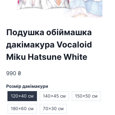
Подушка обіймашка
дакімакура Vocaloid
Miku Hatsune White
990
₴
Розмір дакімакури
120x40 см
140x45 см
150x50 см
180x60 см
70×30 см