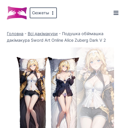
Перейти
до
Сюжеты
вмісту
Головна
-
Всі дакімакури
-
Подушка обіймашка
дакімакура Sword Art Online Alice Zuberg Dark V 2