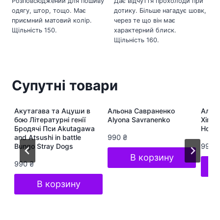
Розповсюджений для пошиву
Дає відчуття прохолоди при
одягу, штор, тощо. Має
дотику. Більше нагадує шовк,
приємний матовий колір.
через те що він має
Щільність 150.
характерний блиск.
Щільність 160.
Супутні товари
ра
Акутагава та Ацуши в
Альона Савраненко
Альон
te
бою Літературні генії
Alyona Savranenko
Хіп-Х
Бродячі Пси Akutagawa
Hop S
and Atsushi in battle
990
₴
Bungo Stray Dogs
990
В корзину
990
₴
В корзину