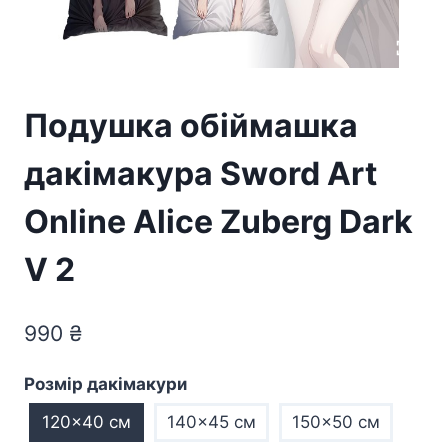
Подушка обіймашка
дакімакура Sword Art
Online Alice Zuberg Dark
V 2
990
₴
Розмір дакімакури
120x40 см
140x45 см
150x50 см