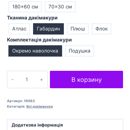
180x60 см
70×30 см
Тканина дакімакури
Атлас
Габардин
Плюш
Флок
Комплектація дакімакури
Окремо наволочка
Подушка
Подушка
В корзину
обіймашка
дакімакура
Sword
Артикул:
19063
Art
Категорія:
Всі дакімакури
Online
Alice
Додаткова інформація
Zuberg