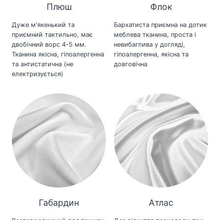
Плюш
Флок
Дуже мʼякенький та
Бархатиста приємна на дотик
приємний тактильно, має
меблева тканина, проста і
двобічний ворс 4-5 мм.
невибаглива у догляді,
Тканина якісна, гіпоалергенна
гіпоалергенна, якісна та
та антистатична (не
довговічна
електризується)
Габардин
Атлас