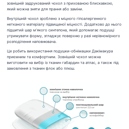
зовнішній задрукований чохол з прихованою блискавкою,
який можна зняти для прання або заміни.
Внутрішній чохол зроблено з міцного гіпоалергенного
нетканого матеріалу підвищеної міцності. Додатково до нього
підшитий шар мʼякого синтепона, який допомагає подушці
утримувати форму, згладжує поверхню у разі нерівномірного
розподілення наповнювача.
Це робить використання подушки-обнімашки Дакімакура
приємним та комфортним. Зовнішній чохол можна
виготовити на вибір із тканин габардин та атлас, а також під
замовлення з тканин флок або плюш.