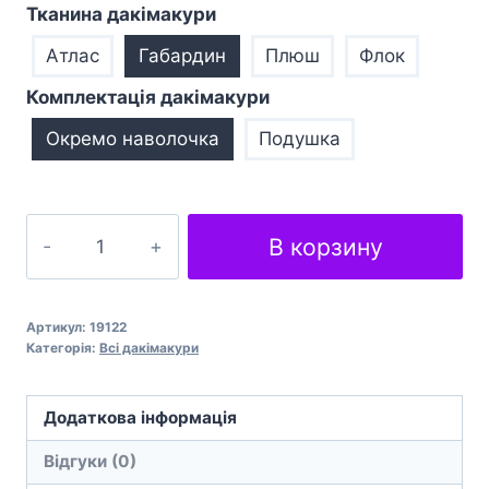
Тканина дакімакури
Атлас
Габардин
Плюш
Флок
Комплектація дакімакури
Окремо наволочка
Подушка
Подушка
В корзину
обіймашка
дакімакура
Fire
Артикул:
19122
Emblem
Категорія:
Всі дакімакури
Camilia
кількість
Додаткова інформація
Відгуки (0)