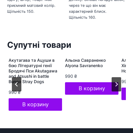
приємний матовий колір.
через те що він має
Щільність 150.
характерний блиск.
Щільність 160.
Супутні товари
ра
Акутагава та Ацуши в
Альона Савраненко
Альон
te
бою Літературні генії
Alyona Savranenko
Хіп-Х
Бродячі Пси Akutagawa
Hop S
and Atsushi in battle
990
₴
Bungo Stray Dogs
990
В корзину
990
₴
В корзину