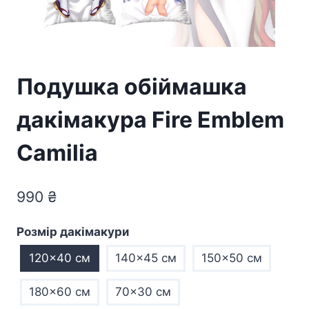
Подушка обіймашка
дакімакура Fire Emblem
Camilia
990
₴
Розмір дакімакури
120x40 см
140x45 см
150x50 см
180x60 см
70×30 см