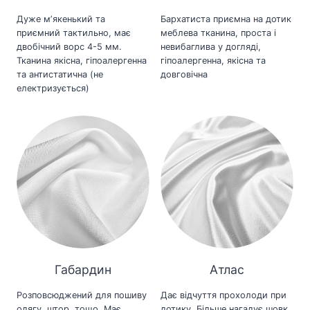
Дуже мʼякенький та
Бархатиста приємна на дотик
приємний тактильно, має
меблева тканина, проста і
двобічний ворс 4-5 мм.
невибаглива у догляді,
Тканина якісна, гіпоалергенна
гіпоалергенна, якісна та
та антистатична (не
довговічна
електризується)
Габардин
Атлас
Розповсюджений для пошиву
Дає відчуття прохолоди при
одягу, штор, тощо. Має
дотику. Більше нагадує шовк,