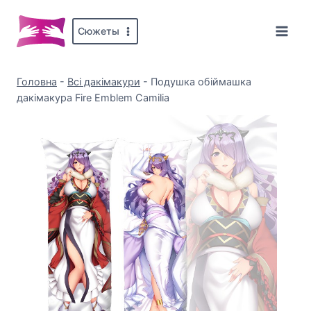
Перейти
до
Сюжеты
вмісту
Головна
-
Всі дакімакури
-
Подушка обіймашка
дакімакура Fire Emblem Camilia