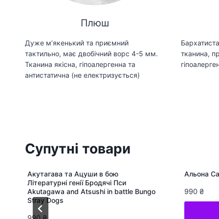
Плюш
Дуже мʼякенький та приємний
Бархатиста
тактильно, має двобічний ворс 4-5 мм.
тканина, пр
Тканина якісна, гіпоалергенна та
гіпоалерген
антистатична (не електризується)
Супутні товари
Акутагава та Ацуши в бою
Альона Са
Літературні генії Бродячі Пси
Akutagawa and Atsushi in battle Bungo
990
₴
Stray Dogs
990
₴