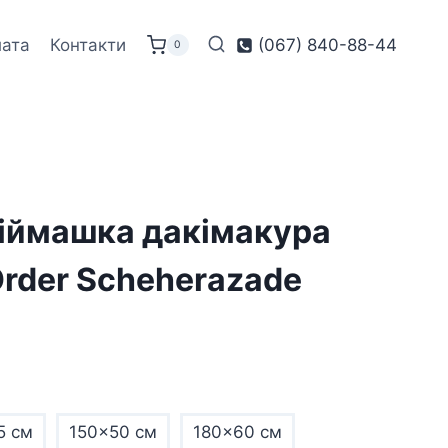
лата
Контакти
(067) 840-88-44
0
іймашка дакімакура
Order Scheherazade
5 см
150x50 см
180x60 см