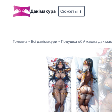
Перейти
до
Сюжеты
Дакімакура
вмісту
Головна
-
Всі дакімакури
-
Подушка обіймашка дакімак