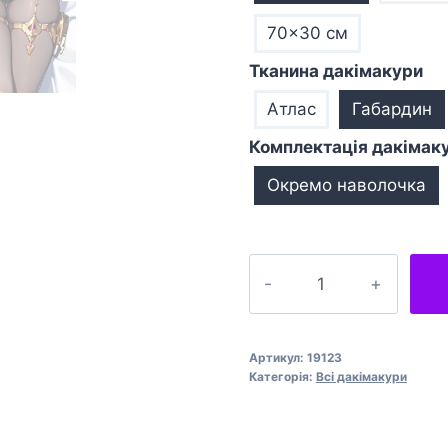
70×30 см
Тканина дакімакури
Атлас
Габардин
Комплектація дакімак
Окремо наволочка
Подушка
обіймашка
дакімакура
Fate
Артикул:
19123
Grand
Категорія:
Всі дакімакури
Order
Scheherazade