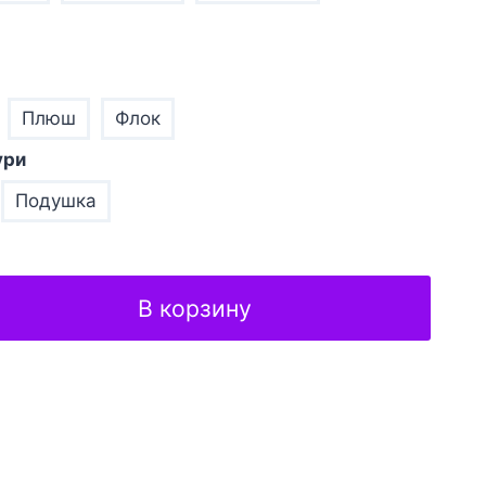
Плюш
Флок
ури
Подушка
В корзину