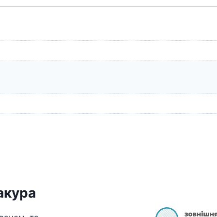
кількість
акура