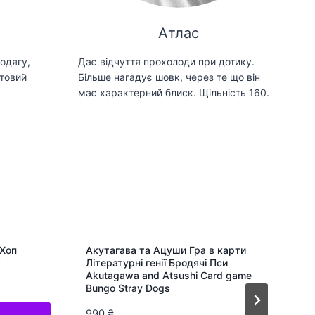
Атлас
одягу,
Дає відчуття прохолоди при дотику.
товий
Більше нагадує шовк, через те що він
має характерний блиск. Щільність 160.
-Хоп
Акутагава та Ацуши Гра в карти
Літературні генії Бродячі Пси
Akutagawa and Atsushi Card game
Bungo Stray Dogs
990
₴