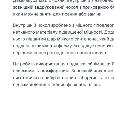
Дакімакура має 2 чохли: внутрішній з наповню
зовнішній задрукований чохол з прихованою б
який можна зняти для прання або заміни.
Внутрішній чохол зроблено з міцного гіпоалер
нетканого матеріалу підвищеної міцності. Дод
нього підшитий шар мʼякого синтепона, який 
подушці утримувати форму, згладжує поверхню
нерівномірного розподілення наповнювача.
Це робить використання подушки-обнімашки 
приємним та комфортним. Зовнішній чохол м
виготовити на вибір із тканин габардин та атл
під замовлення з тканин флок або плюш.