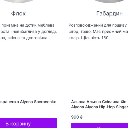
Флок
Габардин
 приємна на дотик меблева
Розповсюджений для пошиву 
оста і невибаглива у догляді,
штор, тощо. Має приємний ма
на, якісна та довговічна
колір. Щільність 150.
враненко Alyona Savranenko
Альона Альона Співачка Хіп
Alyona Alyona Hip-Hop Singer
990
₴
В корзину