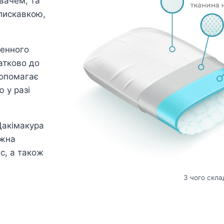
вачем, та
лискавкою,
генного
атково до
допомагає
 у разі
Дакімакура
ожна
ас, а також
З чого скла