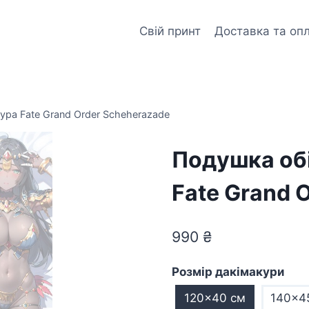
Свій принт
Доставка та оп
ура Fate Grand Order Scheherazade
Подушка об
Fate Grand 
990
₴
Розмір дакімакури
120x40 см
140x4