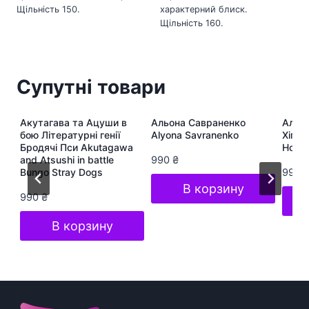
Щільність 150.
характерний блиск.
Щільність 160.
Супутні товари
ра
Акутагава та Ацуши в
Альона Савраненко
Альон
te
бою Літературні генії
Alyona Savranenko
Хіп-Х
Бродячі Пси Akutagawa
Hop S
and Atsushi in battle
990
₴
Bungo Stray Dogs
990
В корзину
990
₴
В корзину