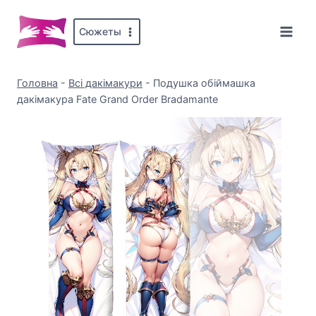
Перейти
до
Сюжеты
вмісту
Головна
-
Всі дакімакури
-
Подушка обіймашка
дакімакура Fate Grand Order Bradamante