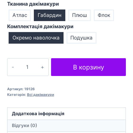
Тканина дакімакури
Атлас
Габардин
Плюш
Флок
Комплектація дакімакури
Окремо наволочка
Подушка
Подушка
В корзину
обіймашка
дакімакура
Fate
Артикул:
19126
Grand
Категорія:
Всі дакімакури
Order
Bradamante
Додаткова інформація
кількість
Відгуки (0)