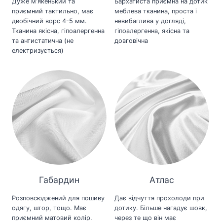
Дуже мʼякенький та
Бархатиста приємна на дотик
приємний тактильно, має
меблева тканина, проста і
двобічний ворс 4-5 мм.
невибаглива у догляді,
Тканина якісна, гіпоалергенна
гіпоалергенна, якісна та
та антистатична (не
довговічна
електризується)
Габардин
Атлас
Розповсюджений для пошиву
Дає відчуття прохолоди при
одягу, штор, тощо. Має
дотику. Більше нагадує шовк,
приємний матовий колір.
через те що він має