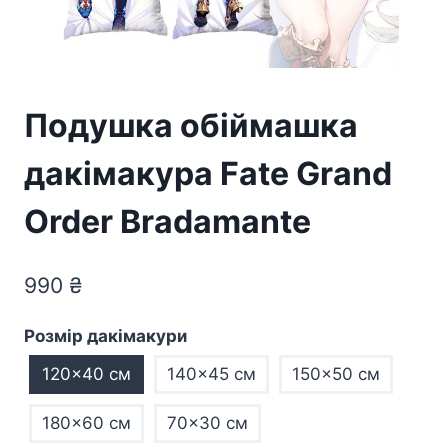
Подушка обіймашка
дакімакура Fate Grand
Order Bradamante
990
₴
Розмір дакімакури
120x40 см
140x45 см
150x50 см
180x60 см
70×30 см