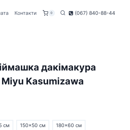
лата
Контакти
(067) 840-88-44
0
іймашка дакімакура
e Miyu Kasumizawa
5 см
150x50 см
180x60 см