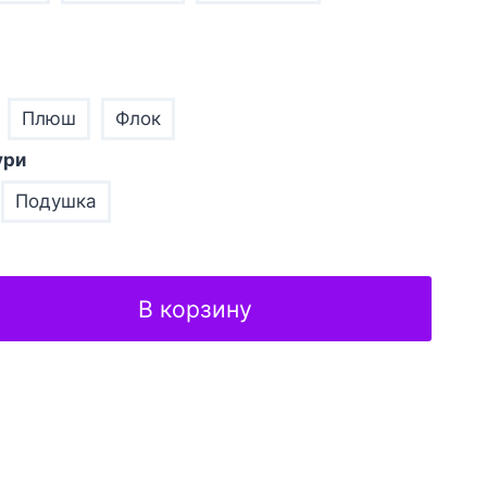
Плюш
Флок
ури
Подушка
В корзину