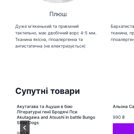
Плюш
Дуже мʼякенький та приємний
Бархатиста
тактильно, має двобічний ворс 4-5 мм.
тканина, пр
Тканина якісна, гіпоалергенна та
гіпоалерген
антистатична (не електризується)
Супутні товари
Акутагава та Ацуши в бою
Альона Са
Літературні генії Бродячі Пси
Akutagawa and Atsushi in battle Bungo
990
₴
Stray Dogs
990
₴