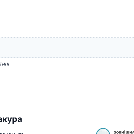
кількість
тині
акура