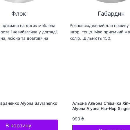
Флок
Габардин
 приємна на дотик меблева
Розповсюджений для пошиву 
оста і невибаглива у догляді,
штор, тощо. Має приємний ма
на, якісна та довговічна
колір. Щільність 150.
враненко Alyona Savranenko
Альона Альона Співачка Хіп
Alyona Alyona Hip-Hop Singer
990
₴
В корзину