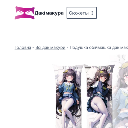
Перейти
до
Сюжеты
Дакімакура
вмісту
Головна
-
Всі дакімакури
-
Подушка обіймашка дакімак