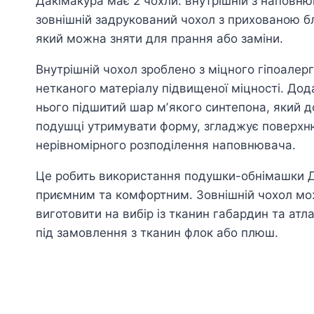
Дакімакура має 2 чохли: внутрішній з наповню
зовнішній задрукований чохол з прихованою б
який можна зняти для прання або заміни.
Внутрішній чохол зроблено з міцного гіпоалер
нетканого матеріалу підвищеної міцності. Дод
нього підшитий шар мʼякого синтепона, який 
подушці утримувати форму, згладжує поверхню
нерівномірного розподілення наповнювача.
Це робить використання подушки-обнімашки 
приємним та комфортним. Зовнішній чохол м
виготовити на вибір із тканин габардин та атл
під замовлення з тканин флок або плюш.