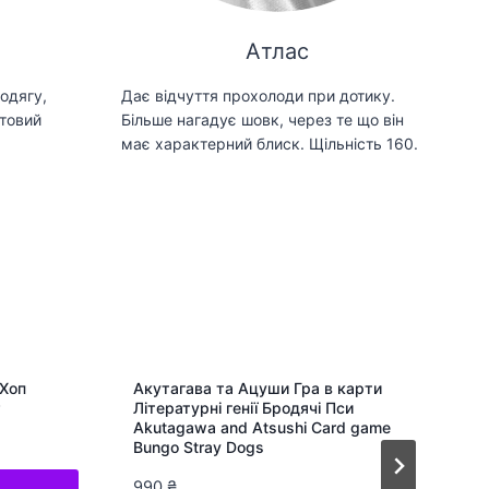
Атлас
одягу,
Дає відчуття прохолоди при дотику.
товий
Більше нагадує шовк, через те що він
має характерний блиск. Щільність 160.
-Хоп
Акутагава та Ацуши Гра в карти
Літературні генії Бродячі Пси
Akutagawa and Atsushi Card game
Bungo Stray Dogs
990
₴