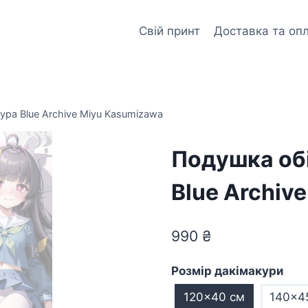
Свій принт
Доставка та оп
ура Blue Archive Miyu Kasumizawa
Подушка об
Blue Archiv
990
₴
Розмір дакімакури
120x40 см
140x4