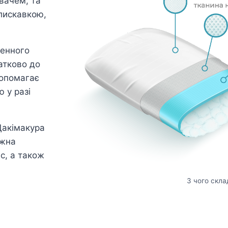
вачем, та
лискавкою,
генного
атково до
допомагає
 у разі
Дакімакура
ожна
ас, а також
З чого скла