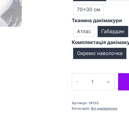
70×30 см
Тканина дакімакури
Атлас
Габардин
Комплектація дакімак
Окремо наволочка
Подушка
обіймашка
дакімакура
Blue
Артикул:
19135
Archive
Категорія:
Всі дакімакури
Miyu
Kasumizawa