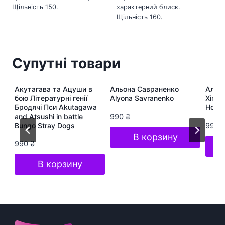
Щільність 150.
характерний блиск.
Щільність 160.
Супутні товари
ра
Акутагава та Ацуши в
Альона Савраненко
Альон
te
бою Літературні генії
Alyona Savranenko
Хіп-Х
Бродячі Пси Akutagawa
Hop S
and Atsushi in battle
990
₴
Bungo Stray Dogs
990
В корзину
990
₴
В корзину