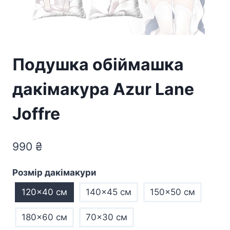
Подушка обіймашка
дакімакура Azur Lane
Joffre
990
₴
Розмір дакімакури
120x40 см
140x45 см
150x50 см
180x60 см
70×30 см