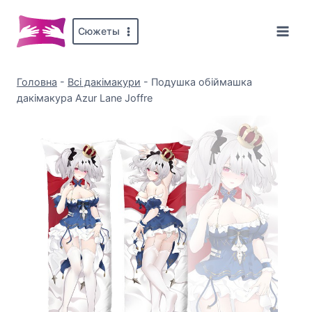
Перейти
до
Сюжеты
вмісту
Головна
-
Всі дакімакури
-
Подушка обіймашка
дакімакура Azur Lane Joffre