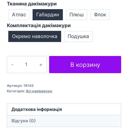
Тканина дакімакури
Атлас
Габардин
Плюш
Флок
Комплектація дакімакури
Окремо наволочка
Подушка
Подушка
В корзину
обіймашка
дакімакура
Azur
Артикул:
19142
Lane
Категорія:
Всі дакімакури
Joffre
кількість
Додаткова інформація
Відгуки (0)