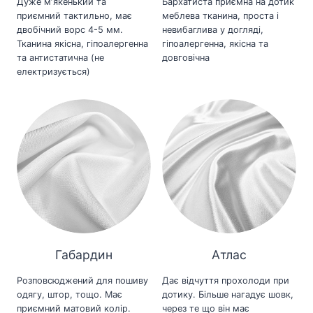
Дуже мʼякенький та
Бархатиста приємна на дотик
приємний тактильно, має
меблева тканина, проста і
двобічний ворс 4-5 мм.
невибаглива у догляді,
Тканина якісна, гіпоалергенна
гіпоалергенна, якісна та
та антистатична (не
довговічна
електризується)
Габардин
Атлас
Розповсюджений для пошиву
Дає відчуття прохолоди при
одягу, штор, тощо. Має
дотику. Більше нагадує шовк,
приємний матовий колір.
через те що він має