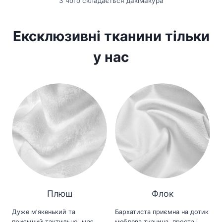
З чого складається дакімакура
Ексклюзивні тканини тільки
у нас
Плюш
Флок
Дуже мʼякенький та
Бархатиста приємна на дотик
приємний тактильно, має
меблева тканина, проста і