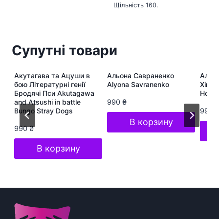
Щільність 160.
Супутні товари
ра
Акутагава та Ацуши в
Альона Савраненко
Альон
te
бою Літературні генії
Alyona Savranenko
Хіп-Х
Бродячі Пси Akutagawa
Hop S
and Atsushi in battle
990
₴
Bungo Stray Dogs
990
В корзину
990
₴
В корзину