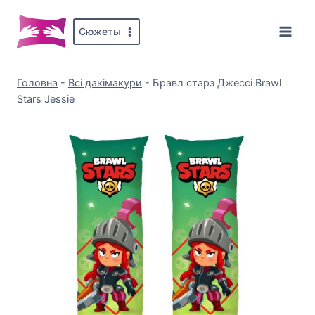
Перейти
до
Сюжеты
вмісту
Головна
-
Всі дакімакури
-
Бравл старз Джессі Brawl
Stars Jessie