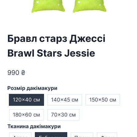
Бравл старз Джессі
Brawl Stars Jessie
990
₴
Розмір дакімакури
120x40 см
140x45 см
150x50 см
180x60 см
70×30 см
Тканина дакімакури