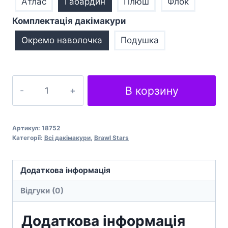
Атлас
Габардин
Плюш
Флок
Комплектація дакімакури
Окремо наволочка
Подушка
Бравл
В корзину
старз
Джессі
Brawl
Артикул:
18752
Stars
Категорії:
Всі дакімакури
,
Brawl Stars
Jessie
кількість
Додаткова інформація
Відгуки (0)
Додаткова інформація