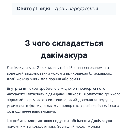
Свято / Подія
День народження
З чого складається
дакімакура
Дакімакура має 2 чохли: внутрішній з наповнювачем, та
зовнішній задрукований чохол з прихованою блискавкою,
який можна зняти для прання або заміни.
Внутрішній чохол зроблено з міцного гіпоалергенного
нетканого матеріалу підвищеної міцності. Додатково до нього
підшитий шар мʼякого синтепона, який допомагає подушці
утримувати форму, згладжує поверхню у разі нерівномірного
розподілення наповнювача.
Це робить використання подушки-обнімашки Дакімакура
приємним та комфортним. Зовнішній чохол можна