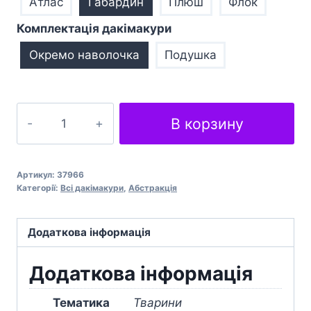
Атлас
Габардин
Плюш
Флок
Комплектація дакімакури
Окремо наволочка
Подушка
Візерунок
В корзину
Жираф
Pattern
Giraffe
Артикул:
37966
кількість
Категорії:
Всі дакімакури
,
Абстракція
Додаткова інформація
Додаткова інформація
Тематика
Тварини