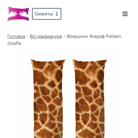
Перейти
до
Сюжеты
вмісту
Головна
-
Всі дакімакури
-
Візерунок Жираф Pattern
Giraffe