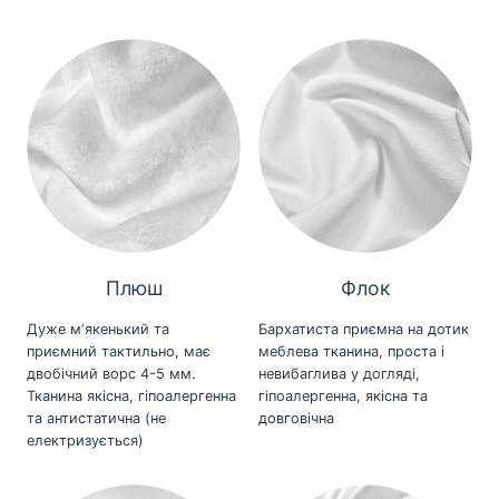
Плюш
Флок
Дуже мʼякенький та
Бархатиста приємна на дотик
приємний тактильно, має
меблева тканина, проста і
двобічний ворс 4-5 мм.
невибаглива у догляді,
Тканина якісна, гіпоалергенна
гіпоалергенна, якісна та
та антистатична (не
довговічна
електризується)