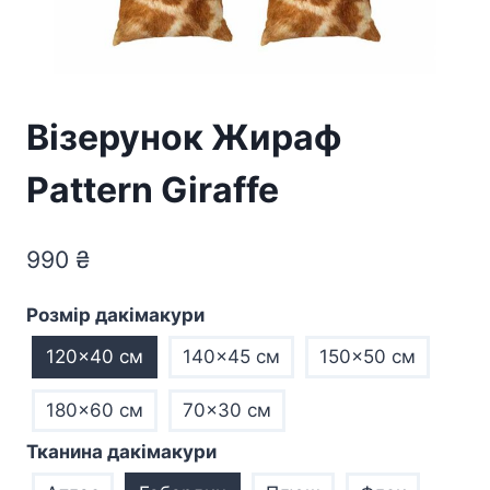
Візерунок Жираф
Pattern Giraffe
990
₴
Розмір дакімакури
120x40 см
140x45 см
150x50 см
180x60 см
70×30 см
Тканина дакімакури