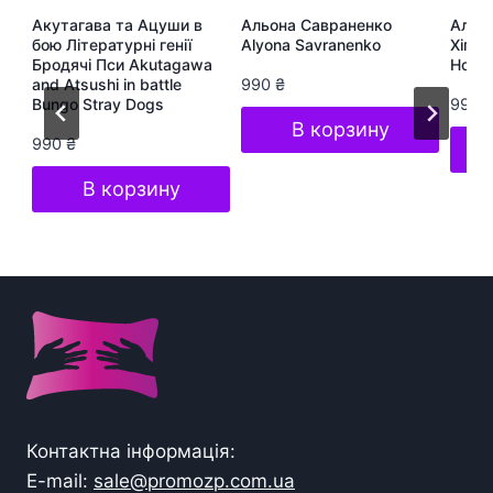
ра
Акутагава та Ацуши в
Альона Савраненко
Альон
te
бою Літературні генії
Alyona Savranenko
Хіп-Х
Бродячі Пси Akutagawa
Hop S
and Atsushi in battle
990
₴
Bungo Stray Dogs
990
В корзину
990
₴
В корзину
Контактна інформація:
E-mail:
sale@promozp.com.ua