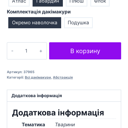
Атлас
Габардин
Плюш
Флок
Комплектація дакімакури
Окремо наволочка
Подушка
Візерунок
В корзину
Леопард
Pattern
Leopard
Артикул:
37965
кількість
Категорії:
Всі дакімакури
,
Абстракція
Додаткова інформація
Додаткова інформація
Тематика
Тварини