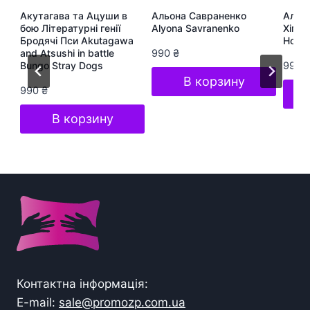
ра
Акутагава та Ацуши в
Альона Савраненко
Альон
te
бою Літературні генії
Alyona Savranenko
Хіп-Х
Бродячі Пси Akutagawa
Hop S
and Atsushi in battle
990
₴
Bungo Stray Dogs
990
В корзину
990
₴
В корзину
Контактна інформація:
E-mail:
sale@promozp.com.ua