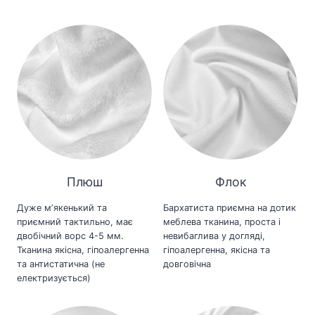
Плюш
Флок
Дуже мʼякенький та
Бархатиста приємна на дотик
приємний тактильно, має
меблева тканина, проста і
двобічний ворс 4-5 мм.
невибаглива у догляді,
Тканина якісна, гіпоалергенна
гіпоалергенна, якісна та
та антистатична (не
довговічна
електризується)