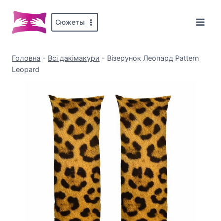
Перейти
до
Сюжеты
вмісту
Головна
-
Всі дакімакури
-
Візерунок Леопард Pattern
Leopard