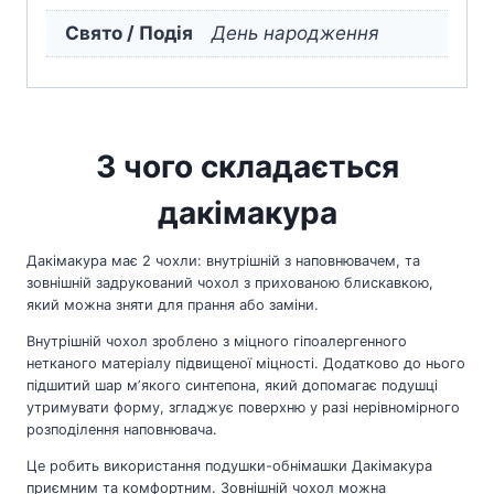
Свято / Подія
День народження
З чого складається
дакімакура
Дакімакура має 2 чохли: внутрішній з наповнювачем, та
зовнішній задрукований чохол з прихованою блискавкою,
який можна зняти для прання або заміни.
Внутрішній чохол зроблено з міцного гіпоалергенного
нетканого матеріалу підвищеної міцності. Додатково до нього
підшитий шар мʼякого синтепона, який допомагає подушці
утримувати форму, згладжує поверхню у разі нерівномірного
розподілення наповнювача.
Це робить використання подушки-обнімашки Дакімакура
приємним та комфортним. Зовнішній чохол можна