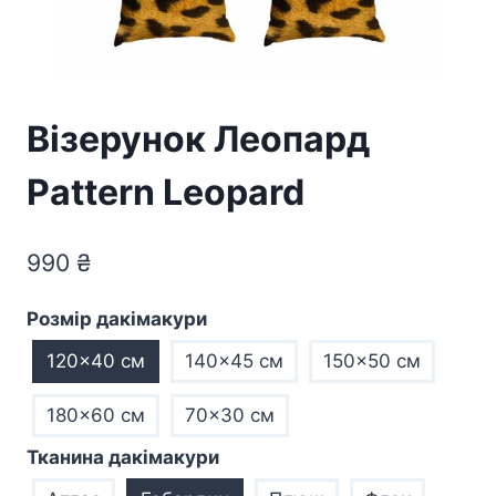
Візерунок Леопард
Pattern Leopard
990
₴
Розмір дакімакури
120x40 см
140x45 см
150x50 см
180x60 см
70×30 см
Тканина дакімакури