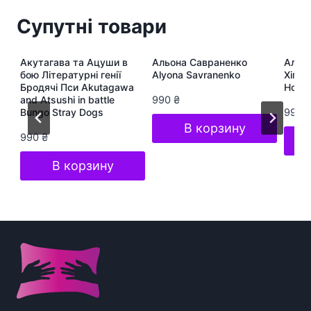
Супутні товари
ра
Акутагава та Ацуши в
Альона Савраненко
Альон
te
бою Літературні генії
Alyona Savranenko
Хіп-Х
Бродячі Пси Akutagawa
Hop S
and Atsushi in battle
990
₴
Bungo Stray Dogs
990
В корзину
990
₴
В корзину