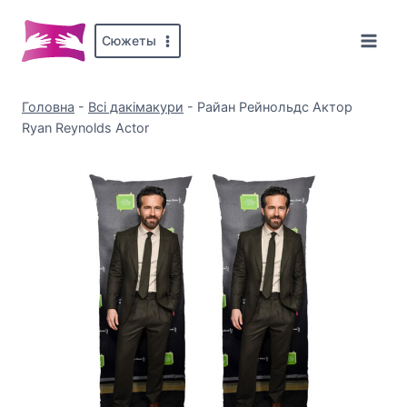
Перейти
до
Сюжеты
вмісту
Головна
-
Всі дакімакури
-
Райан Рейнольдс Актор
Ryan Reynolds Actor