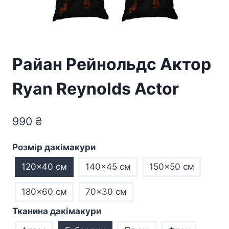
Райан Рейнольдс Актор
Ryan Reynolds Actor
990
₴
Розмір дакімакури
120x40 см
140x45 см
150x50 см
180x60 см
70×30 см
Тканина дакімакури