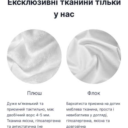
Ексклюзивні тканини тільки
у нас
Плюш
Флок
Дуже мʼякенький та
Бархатиста приємна на дотик
приємний тактильно, має
меблева тканина, проста і
двобічний ворс 4-5 мм.
невибаглива у догляді,
Тканина якісна, гіпоалергенна
гіпоалергенна, якісна та
та антистатична (не
довговічна