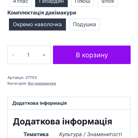
Атлас
Габардин
Плюш
Флок
Комплектація дакімакури
Окремо наволочка
Подушка
Райан
В корзину
Рейнольдс
Актор
Ryan
Артикул:
37753
Reynolds
Категорія:
Всі дакімакури
Actor
кількість
Додаткова інформація
Додаткова інформація
Тематика
Культура / Знаменитості