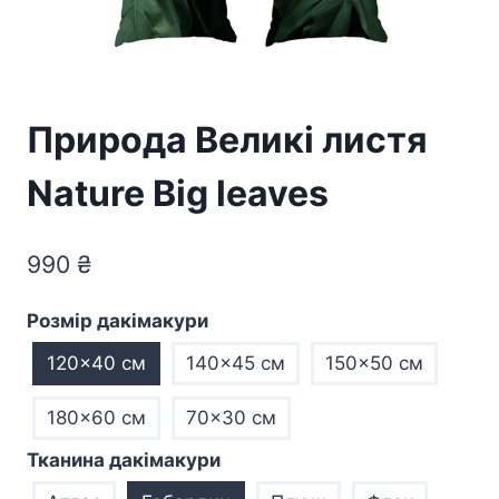
Природа Великі листя
Nature Big leaves
990
₴
Розмір дакімакури
120x40 см
140x45 см
150x50 см
180x60 см
70×30 см
Тканина дакімакури