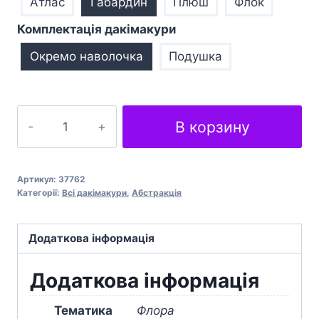
Атлас
Габардин
Плюш
Флок
Комплектація дакімакури
Окремо наволочка
Подушка
Природа
В корзину
Великі
листя
Nature
Артикул:
37762
Big
Категорії:
Всі дакімакури
,
Абстракція
leaves
кількість
Додаткова інформація
Додаткова інформація
Тематика
Флора