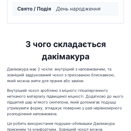
Свято / Подія
День народження
З чого складається
дакімакура
Дакімакура має 2 чохли: внутрішній з наповнювачем, та
зовнішній задрукований чохол з прихованою блискавкою,
який можна зняти для прання або заміни.
Внутрішній чохол зроблено з міцного гіпоалергенного
нетканого матеріалу підвищеної міцності. Додатково до нього
підшитий шар мʼякого синтепона, який допомагає подушці
утримувати форму, згладжує поверхню у разі нерівномірного
розподілення наповнювача.
Це робить використання подушки-обнімашки Дакімакура
приємним та комфортним. Зовнішній чохол можна