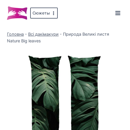
Перейти
до
Сюжеты
вмісту
Головна
-
Всі дакімакури
-
Природа Великі листя
Nature Big leaves