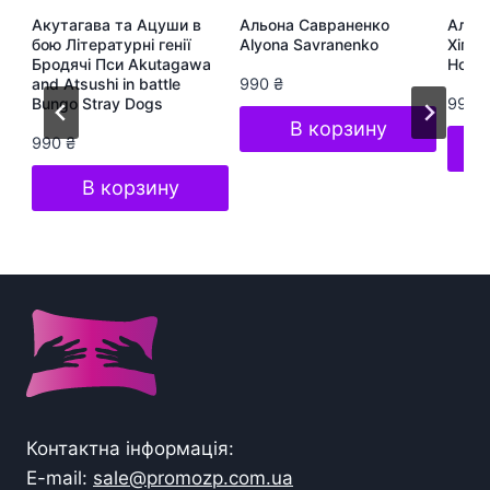
ра
Акутагава та Ацуши в
Альона Савраненко
Альон
te
бою Літературні генії
Alyona Savranenko
Хіп-Х
Бродячі Пси Akutagawa
Hop S
and Atsushi in battle
990
₴
Bungo Stray Dogs
990
В корзину
990
₴
В корзину
Контактна інформація:
E-mail:
sale@promozp.com.ua