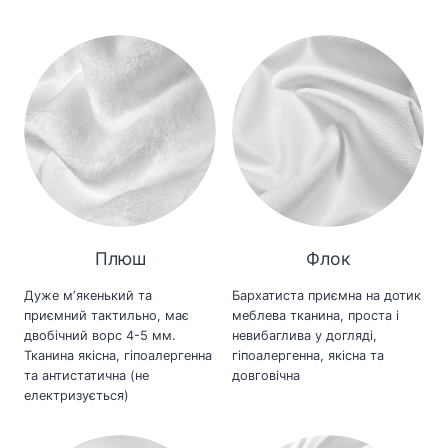
Плюш
Флок
Дуже мʼякенький та
Бархатиста приємна на дотик
приємний тактильно, має
меблева тканина, проста і
двобічний ворс 4-5 мм.
невибаглива у догляді,
Тканина якісна, гіпоалергенна
гіпоалергенна, якісна та
та антистатична (не
довговічна
електризується)