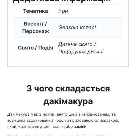
кількість
Тематика
Ігри
Всесвіт /
Genshin Impact
Персонаж
Дитяче свято /
Свято / Подія
Подарунок дитині
З чого складається
дакімакура
Дакімакура має 2 чохли: внутрішній з наповнювачем, та
зовнішній задрукований чохол з прихованою блискавкою,
який можна зняти для прання або заміни.