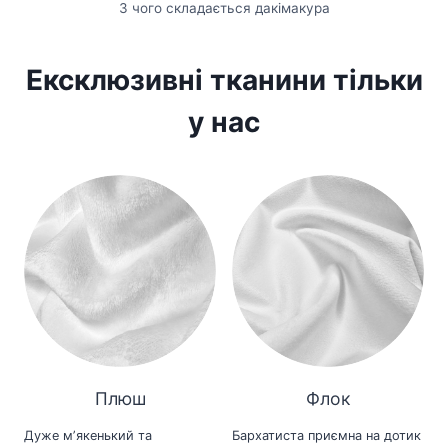
З чого складається дакімакура
Ексклюзивні тканини тільки
у нас
Плюш
Флок
Дуже мʼякенький та
Бархатиста приємна на дотик