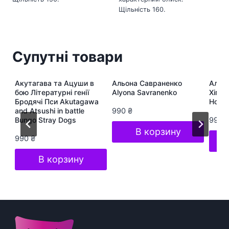
Щільність 160.
Супутні товари
ра
Акутагава та Ацуши в
Альона Савраненко
Альон
te
бою Літературні генії
Alyona Savranenko
Хіп-Х
Бродячі Пси Akutagawa
Hop S
and Atsushi in battle
990
₴
Bungo Stray Dogs
990
В корзину
990
₴
В корзину