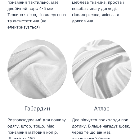
приємний тактильно, має
меблева тканина, проста і
двобічний ворс 4-5 мм.
невибаглива у догляді,
Тканина якісна, гіпоалергенна
гіпоалергенна, якісна та
та антистатична (не
довговічна
електризується)
Габардин
Атлас
Розповсюджений для пошиву
Дає відчуття прохолоди при
одягу, штор, тощо. Має
дотику. Більше нагадує шовк,
приємний матовий колір.
через те що він має
Щільність 150.
характерний блиск.