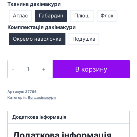
Тканина дакімакури
Атлас
Габардин
Плюш
Флок
Комплектація дакімакури
Окремо наволочка
Подушка
Покоївка
В корзину
Гань
Юй
Геншин
Артикул:
37766
Імпакт
Категорія:
Всі дакімакури
Maid
Ganyu
Додаткова інформація
Genshin
Impact
Додаткова інформація