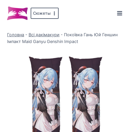
Перейти
до
Сюжеты
вмісту
Головна
-
Всі дакімакури
-
Покоївка Гань Юй Геншин
Імпакт Maid Ganyu Genshin Impact