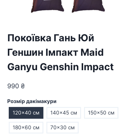
Покоївка Гань Юй
Геншин Імпакт Maid
Ganyu Genshin Impact
990
₴
Розмір дакімакури
120x40 см
140x45 см
150x50 см
180x60 см
70×30 см