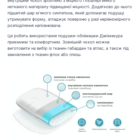
Внутрішній чохол зроблено з міцного гіпоалергенного
нетканого матеріалу підвищеної міцності. Додатково до нього
підшитий шар мʼякого синтепона, який допомагає подушці
утримувати форму, згладжує поверхню у разі нерівномірного
розподілення наповнювача.
Це робить використання подушки-обнімашки Дакімакура
приємним та комфортним. Зовнішній чохол можна
виготовити на вибір із тканин габардин та атлас, а також під
замовлення з тканин флок або плюш.