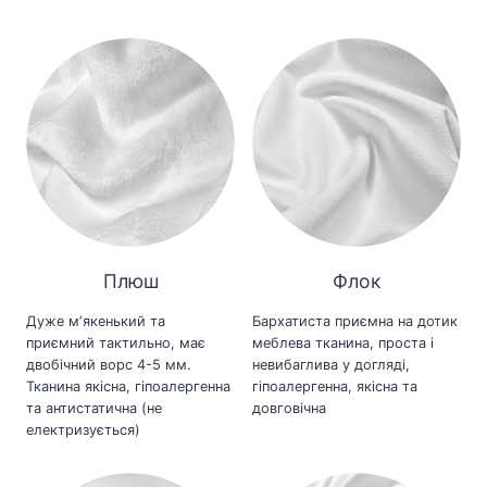
Плюш
Флок
Дуже мʼякенький та
Бархатиста приємна на дотик
приємний тактильно, має
меблева тканина, проста і
двобічний ворс 4-5 мм.
невибаглива у догляді,
Тканина якісна, гіпоалергенна
гіпоалергенна, якісна та
та антистатична (не
довговічна
електризується)