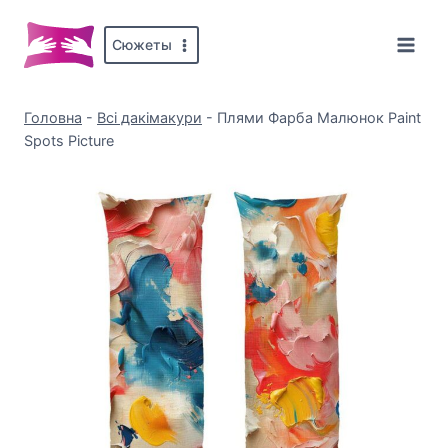
Перейти
до
Сюжеты
вмісту
Головна
-
Всі дакімакури
-
Плями Фарба Малюнок Paint
Spots Picture