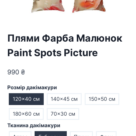
Плями Фарба Малюнок
Paint Spots Picture
990
₴
Розмір дакімакури
120x40 см
140x45 см
150x50 см
180x60 см
70×30 см
Тканина дакімакури