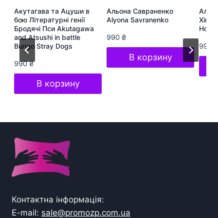
ра
Акутагава та Ацуши в
Альона Савраненко
Альон
te
бою Літературні генії
Alyona Savranenko
Хіп-Х
Бродячі Пси Akutagawa
Hop S
and Atsushi in battle
990
₴
Bungo Stray Dogs
990
В корзину
990
₴
В корзину
Контактна інформація:
E-mail:
sale@promozp.com.ua