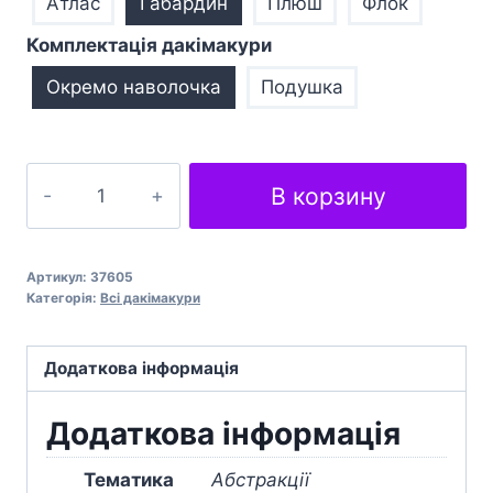
Атлас
Габардин
Плюш
Флок
Комплектація дакімакури
Окремо наволочка
Подушка
Плями
В корзину
Фарба
Малюнок
Paint
Артикул:
37605
Spots
Категорія:
Всі дакімакури
Picture
кількість
Додаткова інформація
Додаткова інформація
Тематика
Абстракції