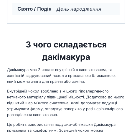
Свято / Подія
День народження
З чого складається
дакімакура
Дакімакура має 2 чохли: внутрішній з наповнювачем, та
зовнішній задрукований чохол з прихованою блискавкою,
який можна зняти для прання або заміни.
Внутрішній чохол зроблено з міцного гіпоалергенного
нетканого матеріалу підвищеної міцності. Додатково до нього
підшитий шар мʼякого синтепона, який допомагає подушці
утримувати форму, згладжує поверхню у разі нерівномірного
розподілення наповнювача.
Це робить використання подушки-обнімашки Дакімакура
приємним та комфортним. Зовнішній чохол можна