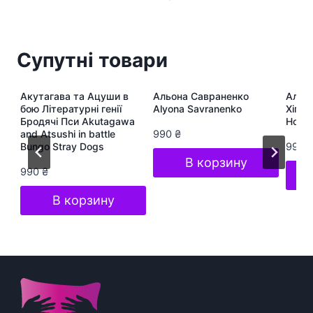
Супутні товари
ра
Акутагава та Ацуши в
Альона Савраненко
Альон
te
бою Літературні генії
Alyona Savranenko
Хіп-Х
Бродячі Пси Akutagawa
Hop S
and Atsushi in battle
990
₴
Bungo Stray Dogs
990
В корзину
990
₴
В корзину