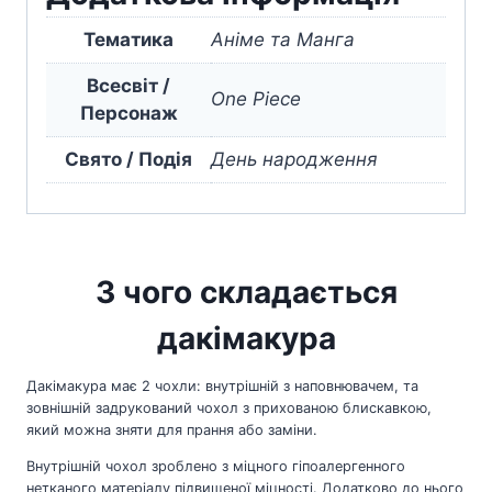
Piece
кількість
Тематика
Аніме та Манга
Всесвіт /
One Piece
Персонаж
Свято / Подія
День народження
З чого складається
дакімакура
Дакімакура має 2 чохли: внутрішній з наповнювачем, та
зовнішній задрукований чохол з прихованою блискавкою,
який можна зняти для прання або заміни.
Внутрішній чохол зроблено з міцного гіпоалергенного
нетканого матеріалу підвищеної міцності. Додатково до нього