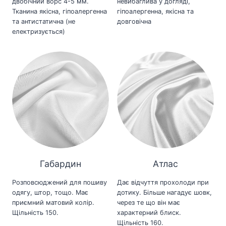
двобічний ворс 4-5 мм.
невибаглива у догляді,
Тканина якісна, гіпоалергенна
гіпоалергенна, якісна та
та антистатична (не
довговічна
електризується)
Габардин
Атлас
Розповсюджений для пошиву
Дає відчуття прохолоди при
одягу, штор, тощо. Має
дотику. Більше нагадує шовк,
приємний матовий колір.
через те що він має
Щільність 150.
характерний блиск.
Щільність 160.