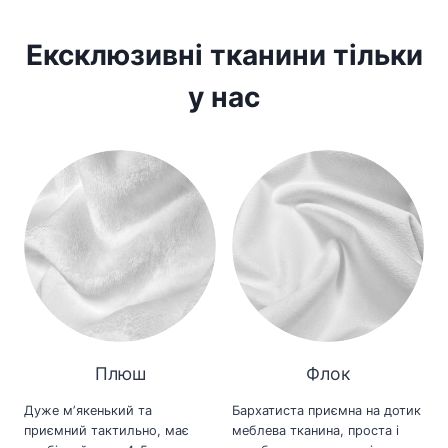
Ексклюзивні тканини тільки
у нас
Плюш
Флок
Дуже мʼякенький та
Бархатиста приємна на дотик
приємний тактильно, має
меблева тканина, проста і