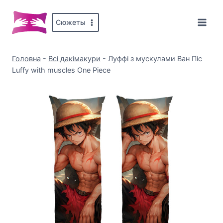
Перейти
до
Сюжеты
вмісту
Головна
-
Всі дакімакури
-
Луффі з мускулами Ван Піс
Luffy with muscles One Piece