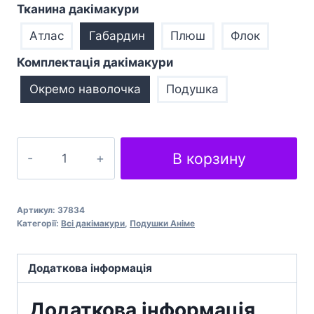
Тканина дакімакури
Атлас
Габардин
Плюш
Флок
Комплектація дакімакури
Окремо наволочка
Подушка
Луффі
В корзину
з
мускулами
Ван
Артикул:
37834
Піс
Категорії:
Всі дакімакури
,
Подушки Анiме
Luffy
with
Додаткова інформація
muscles
One
Додаткова інформація