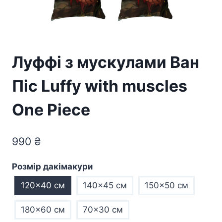
Луффі з мускулами Ван
Піс Luffy with muscles
One Piece
990
₴
Розмір дакімакури
120x40 см
140x45 см
150x50 см
180x60 см
70×30 см