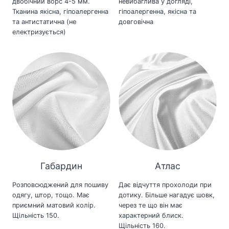
двобічний ворс 4-5 мм.
невибаглива у догляді,
Тканина якісна, гіпоалергенна
гіпоалергенна, якісна та
та антистатична (не
довговічна
електризується)
Габардин
Атлас
Розповсюджений для пошиву
Дає відчуття прохолоди при
одягу, штор, тощо. Має
дотику. Більше нагадує шовк,
приємний матовий колір.
через те що він має
Щільність 150.
характерний блиск.
Щільність 160.