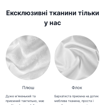
Ексклюзивні тканини тільки
у нас
Плюш
Флок
Дуже мʼякенький та
Бархатиста приємна на дотик
приємний тактильно, має
меблева тканина, проста і