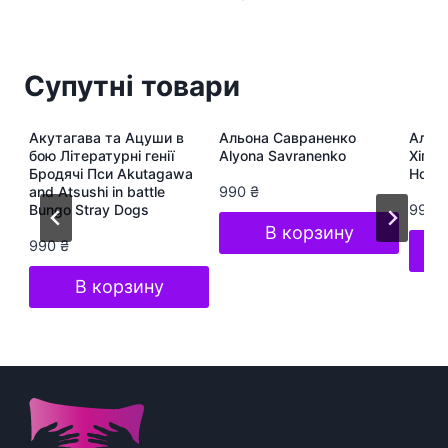
Супутні товари
ра
Акутагава та Ацуши в
Альона Савраненко
Альон
te
бою Літературні генії
Alyona Savranenko
Хіп-Х
Бродячі Пси Akutagawa
Hop S
and Atsushi in battle
990
₴
Bungo Stray Dogs
990
В корзину
990
₴
В корзину