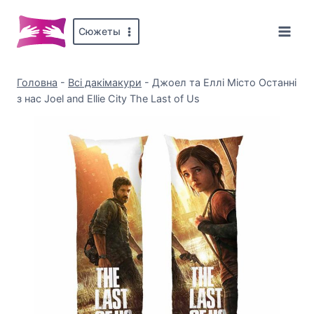
Перейти
до
Сюжеты
вмісту
Головна
-
Всі дакімакури
-
Джоел та Еллі Місто Останні
з нас Joel and Ellie City The Last of Us