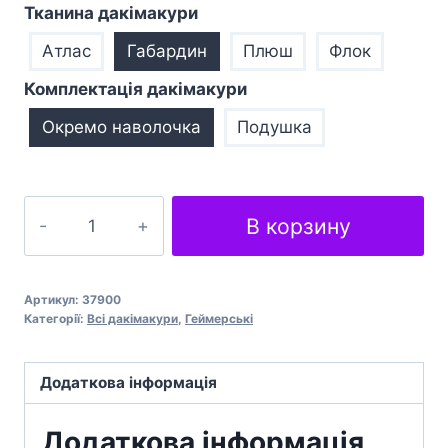
Тканина дакімакури
Атлас
Габардин
Плюш
Флок
Комплектація дакімакури
Окремо наволочка
Подушка
Джоел
В корзину
та
Еллі
Місто
Артикул:
37900
Останні
Категорії:
Всі дакімакури
,
Геймерські
з
нас
Додаткова інформація
Joel
and
Додаткова інформація