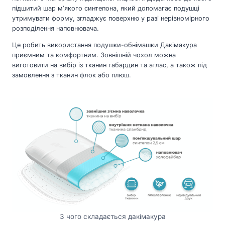
підшитий шар мʼякого синтепона, який допомагає подушці
утримувати форму, згладжує поверхню у разі нерівномірного
розподілення наповнювача.
Це робить використання подушки-обнімашки Дакімакура
приємним та комфортним. Зовнішній чохол можна
виготовити на вибір із тканин габардин та атлас, а також під
замовлення з тканин флок або плюш.
З чого складається дакімакура