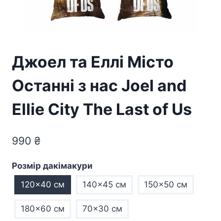
Джоел та Еллі Місто
Останні з нас Joel and
Ellie City The Last of Us
990
₴
Розмір дакімакури
120x40 см
140x45 см
150x50 см
180x60 см
70×30 см