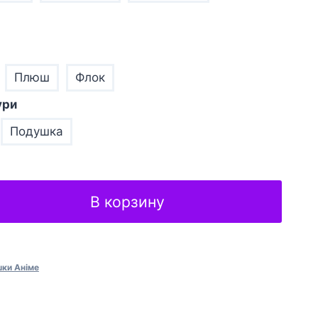
Плюш
Флок
ури
Подушка
В корзину
ки Анiме