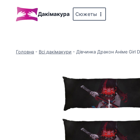
Перейти
до
Сюжеты
Дакімакура
вмісту
Головна
-
Всі дакімакури
-
Дівчинка Дракон Аніме Girl 