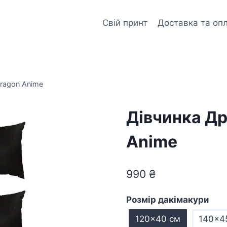
Свій принт
Доставка та оп
Dragon Anime
Дівчинка Др
Anime
990
₴
Розмір дакімакури
120x40 см
140x4