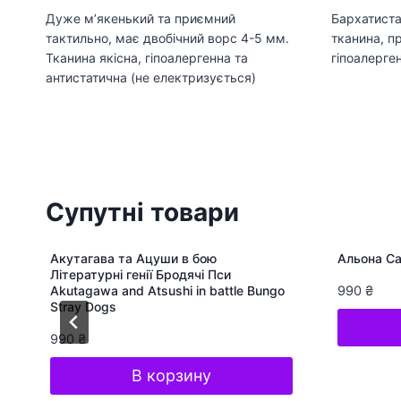
Дуже мʼякенький та приємний
Бархатиста
тактильно, має двобічний ворс 4-5 мм.
тканина, пр
Тканина якісна, гіпоалергенна та
гіпоалерген
антистатична (не електризується)
Супутні товари
Акутагава та Ацуши в бою
Альона Са
Літературні генії Бродячі Пси
Akutagawa and Atsushi in battle Bungo
990
₴
Stray Dogs
990
₴
В корзину