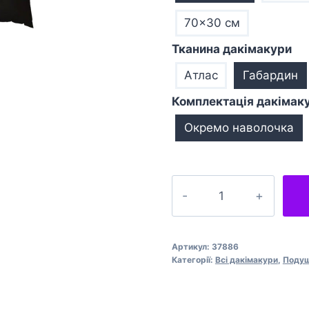
70×30 см
Тканина дакімакури
Атлас
Габардин
Комплектація дакімак
Окремо наволочка
Дівчинка
Дракон
Аніме
Girl
Артикул:
37886
Dragon
Категорії:
Всі дакімакури
,
Подуш
Anime
кількість