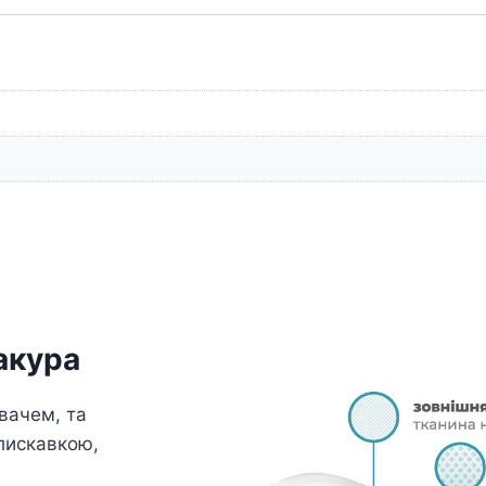
акура
вачем, та
лискавкою,