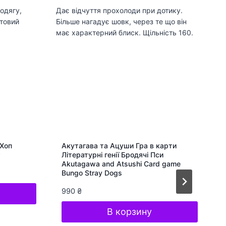
одягу,
Дає відчуття прохолоди при дотику.
товий
Більше нагадує шовк, через те що він
має характерний блиск. Щільність 160.
-Хоп
Акутагава та Ацуши Гра в карти
Літературні генії Бродячі Пси
Akutagawa and Atsushi Card game
Bungo Stray Dogs
990
₴
В корзину