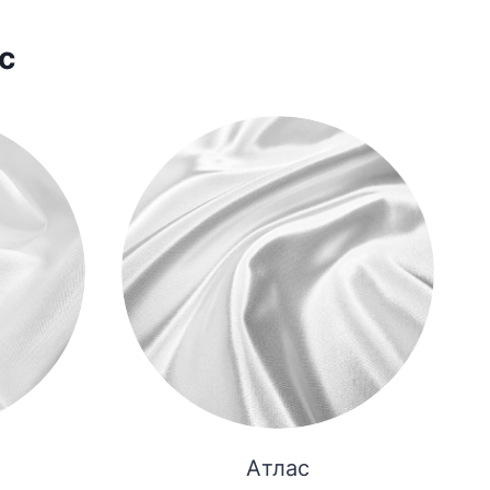
с
Атлас