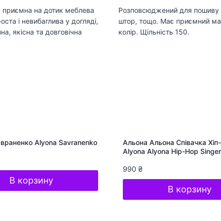
 приємна на дотик меблева
Розповсюджений для пошиву 
оста і невибаглива у догляді,
штор, тощо. Має приємний ма
на, якісна та довговічна
колір. Щільність 150.
враненко Alyona Savranenko
Альона Альона Співачка Хіп
Alyona Alyona Hip-Hop Singer
990
₴
В корзину
В корзину