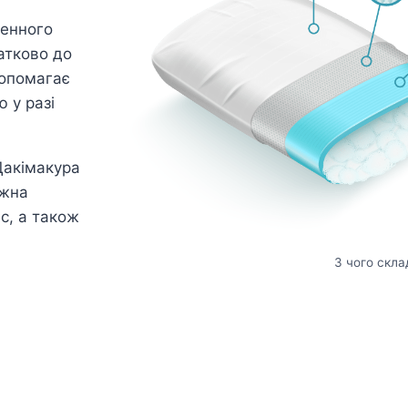
генного
атково до
допомагає
 у разі
Дакімакура
ожна
ас, а також
З чого скла