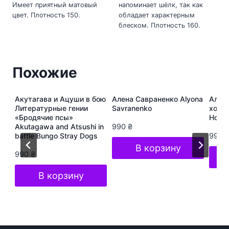
Имеет приятный матовый
напоминает шёлк, так как
цвет. Плотность 150.
обладает характерным
блеском. Плотность 160.
Похожие
ура
Акутагава и Ацуши в бою
Алена Савраненко Alyona
Алёна
s
Литературные гении
Savranenko
хоп A
«Бродячие псы»
Hop S
Akutagawa and Atsushi in
990
₴
battle Bungo Stray Dogs
990
В корзину
990
₴
В корзину