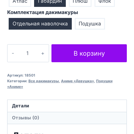
Атлас
Габардин
Плюш
Флок
Комплектация дакимакуры
Отдельная наволочка
Подушка
Количество
В корзину
товара
Рем
Аніме
Артикул:
18501
РеЗеро
Категории:
Все дакимакуры
,
Аниме «Девушка»
,
Подушки
«Аниме»
Ram
Anime
ReZero
Детали
Отзывы (0)