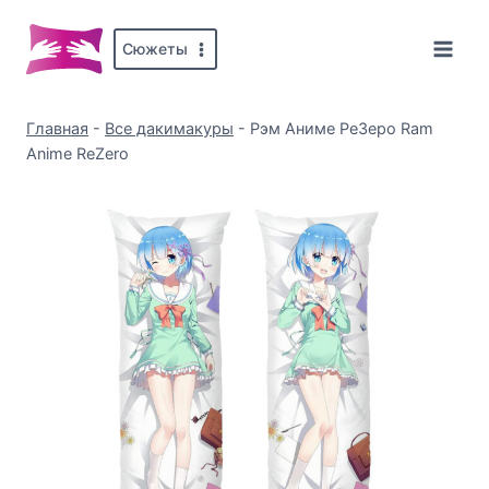
Перейти
к
Сюжеты
содержимому
Главная
-
Все дакимакуры
-
Рэм Аниме РеЗеро Ram
Anime ReZero