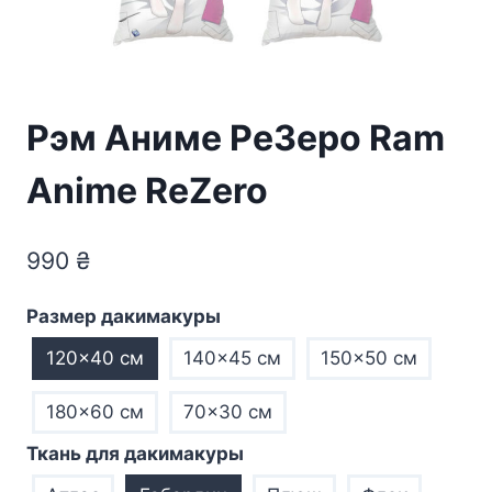
Рэм Аниме РеЗеро Ram
Anime ReZero
990
₴
Размер дакимакуры
120×40 см
140×45 см
150×50 см
180×60 см
70×30 см
Ткань для дакимакуры