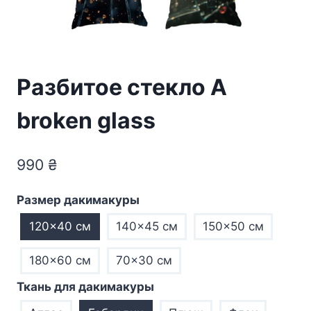
Разбитое стекло A
broken glass
990
₴
Размер дакимакуры
120×40 см
140×45 см
150×50 см
180×60 см
70×30 см
Ткань для дакимакуры