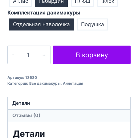
Атлас
Габардин
Плюш
Флок
Комплектация дакимакуры
Отдельная наволочка
Подушка
Количество
В корзину
товара
Разбитое
стекло
Артикул:
18680
A
Категории:
Все дакимакуры
,
Аннотация
broken
glass
Детали
Отзывы (0)
Детали