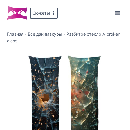
Перейти
к
Сюжеты
содержимому
Главная
-
Все дакимакуры
-
Разбитое стекло A broken
glass