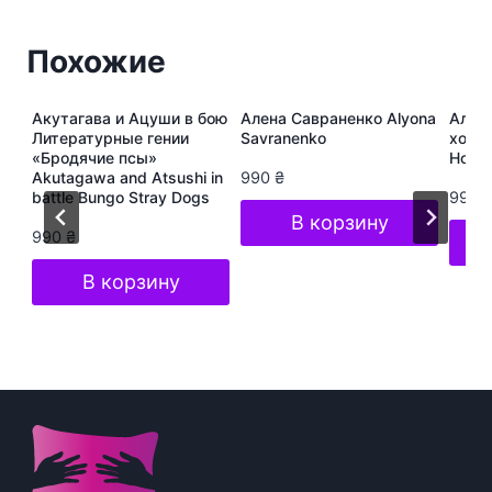
Похожие
ура
Акутагава и Ацуши в бою
Алена Савраненко Alyona
Алёна
s
Литературные гении
Savranenko
хоп A
«Бродячие псы»
Hop S
Akutagawa and Atsushi in
990
₴
battle Bungo Stray Dogs
990
В корзину
990
₴
В корзину