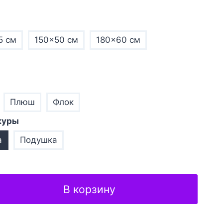
5 см
150×50 см
180×60 см
Плюш
Флок
куры
а
Подушка
В корзину