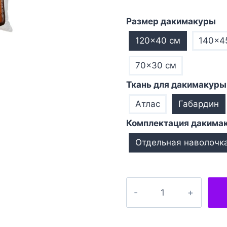
Размер дакимакуры
120×40 см
140×4
70×30 см
Ткань для дакимакуры
Атлас
Габардин
Комплектация дакима
Отдельная наволочк
Количество
товара
Пиво
Чернігівське