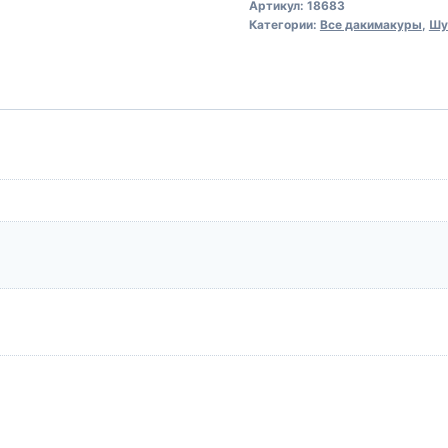
Артикул:
18683
Пластикова
Категории:
Все дакимакуры
,
Шу
та
скляна
пляшка
Chernihivske
beer
Plastic
and
glass
bottle