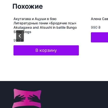
Похожие
Акутагава и Ацуши в бою
Алена Сав
Литературные гении «Бродячие псы»
Akutagawa and Atsushi in battle Bungo
990
₴
Stray Dogs
990
₴
В корзину