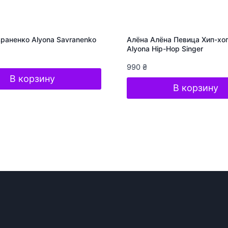
раненко Alyona Savranenko
Алёна Алёна Певица Хип-хоп
Alyona Hip-Hop Singer
990
₴
В корзину
В корзину