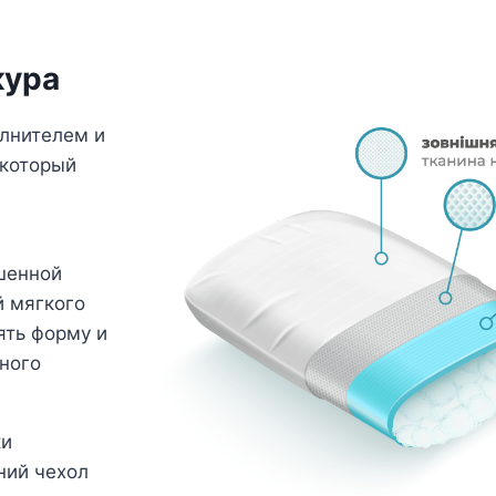
кура
олнителем и
 который
шенной
й мягкого
ять форму и
ного
ки
ний чехол