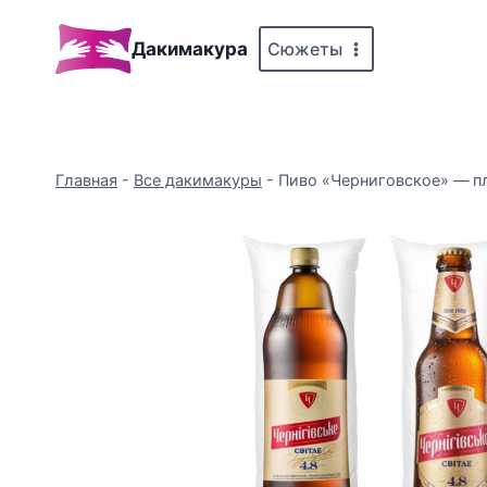
Перейти
к
Сюжеты
Дакимакура
содержимому
Главная
-
Все дакимакуры
-
Пиво «Черниговское» — пла