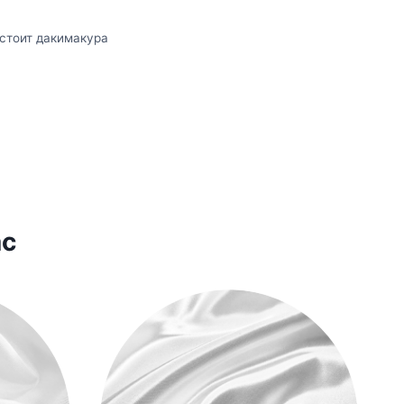
остоит дакимакура
ас