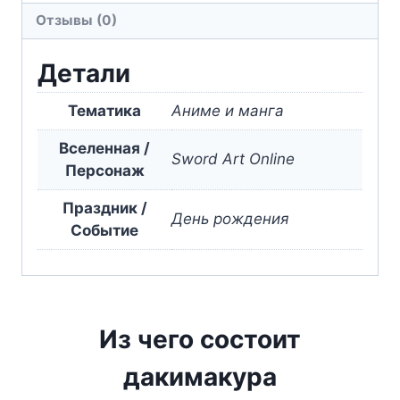
Отзывы (0)
Alice
Zuberg
Детали
White
Тематика
Аниме и манга
Вселенная /
Sword Art Online
Персонаж
Праздник /
День рождения
Событие
Из чего состоит
дакимакура