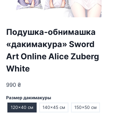
Подушка-обнимашка
«дакимакура» Sword
Art Online Alice Zuberg
White
990
₴
Размер дакимакуры
120×40 см
140×45 см
150×50 см