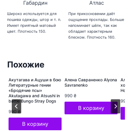
Габардин
Атлас
Широко используется для
При прикосновении даёт
пошива одежды, штор и т. п.
ощущение прохлады. Больше
Имеет приятный матовый
напоминает шёлк, так как
цвет. Плотность 150.
обладает характерным
блеском. Плотность 160.
Похожие
ура
Акутагава и Ацуши в бою
Алена Савраненко Alyona
Алёна
s
Литературные гении
Savranenko
хоп A
«Бродячие псы»
Hop S
Akutagawa and Atsushi in
990
₴
battle Bungo Stray Dogs
990
В корзину
990
₴
В корзину