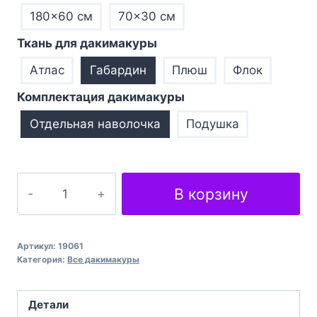
180×60 см
70×30 см
Ткань для дакимакуры
Атлас
Габардин
Плюш
Флок
Комплектация дакимакуры
Отдельная наволочка
Подушка
Количество
В корзину
товара
Подушка
обіймашка
Артикул:
19061
дакімакура
Категория:
Все дакимакуры
Sword
Art
Детали
Online