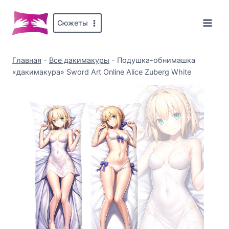
Перейти
к
Сюжеты
содержимому
Главная
-
Все дакимакуры
-
Подушка-обнимашка
«дакимакура» Sword Art Online Alice Zuberg White