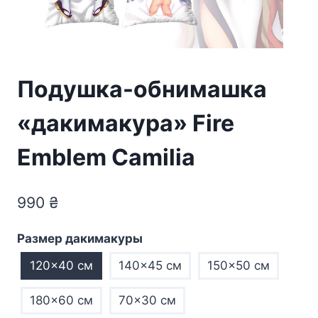
Подушка-обнимашка
«дакимакура» Fire
Emblem Camilia
990
₴
Размер дакимакуры
120×40 см
140×45 см
150×50 см
180×60 см
70×30 см