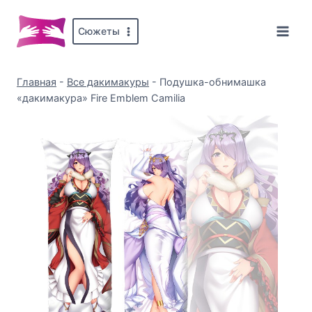
Перейти
к
Сюжеты
содержимому
Главная
-
Все дакимакуры
-
Подушка-обнимашка
«дакимакура» Fire Emblem Camilia