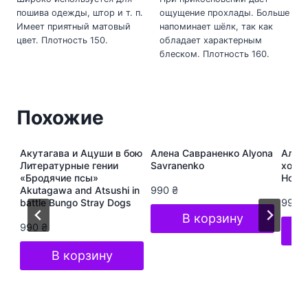
пошива одежды, штор и т. п.
ощущение прохлады. Больше
Имеет приятный матовый
напоминает шёлк, так как
цвет. Плотность 150.
обладает характерным
блеском. Плотность 160.
Похожие
ура
Акутагава и Ацуши в бою
Алена Савраненко Alyona
Алёна
s
Литературные гении
Savranenko
хоп A
«Бродячие псы»
Hop S
Akutagawa and Atsushi in
990
₴
battle Bungo Stray Dogs
990
В корзину
990
₴
В корзину