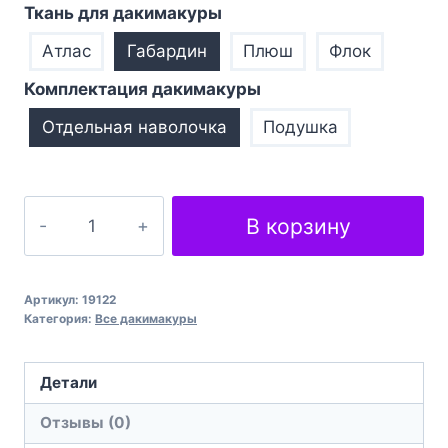
Ткань для дакимакуры
Атлас
Габардин
Плюш
Флок
Комплектация дакимакуры
Отдельная наволочка
Подушка
Количество
В корзину
товара
Подушка
обіймашка
Артикул:
19122
дакімакура
Категория:
Все дакимакуры
Fire
Emblem
Детали
Camilia
Отзывы (0)