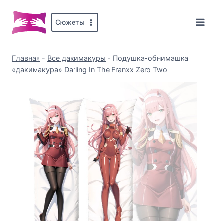
Перейти
к
Сюжеты
содержимому
Главная
-
Все дакимакуры
-
Подушка-обнимашка
«дакимакура» Darling In The Franxx Zero Two