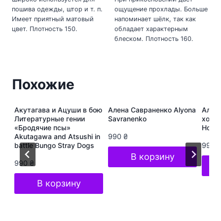
пошива одежды, штор и т. п.
ощущение прохлады. Больше
Имеет приятный матовый
напоминает шёлк, так как
цвет. Плотность 150.
обладает характерным
блеском. Плотность 160.
Похожие
ура
Акутагава и Ацуши в бою
Алена Савраненко Alyona
Алёна
s
Литературные гении
Savranenko
хоп A
«Бродячие псы»
Hop S
Akutagawa and Atsushi in
990
₴
battle Bungo Stray Dogs
990
В корзину
990
₴
В корзину