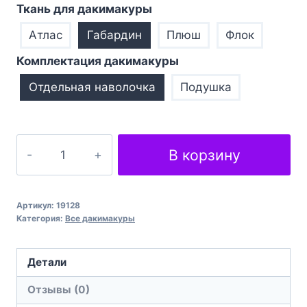
Ткань для дакимакуры
Атлас
Габардин
Плюш
Флок
Комплектация дакимакуры
Отдельная наволочка
Подушка
Количество
В корзину
товара
Подушка
обіймашка
Артикул:
19128
дакімакура
Категория:
Все дакимакуры
Darling
In
Детали
The
Отзывы (0)
Franxx