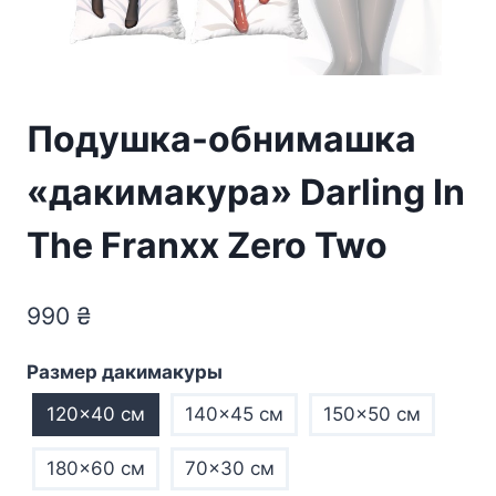
Подушка-обнимашка
«дакимакура» Darling In
The Franxx Zero Two
990
₴
Размер дакимакуры
120×40 см
140×45 см
150×50 см
180×60 см
70×30 см