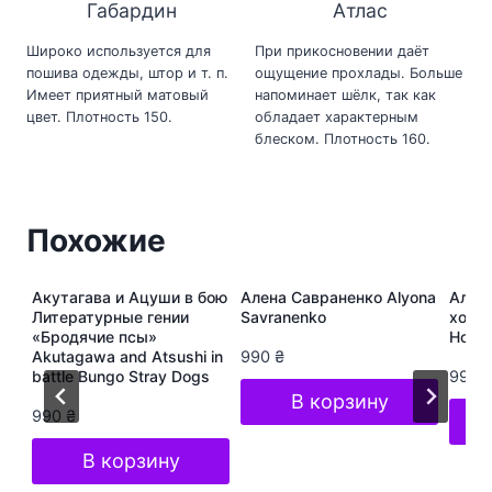
Габардин
Атлас
Широко используется для
При прикосновении даёт
пошива одежды, штор и т. п.
ощущение прохлады. Больше
Имеет приятный матовый
напоминает шёлк, так как
цвет. Плотность 150.
обладает характерным
блеском. Плотность 160.
Похожие
ура
Акутагава и Ацуши в бою
Алена Савраненко Alyona
Алёна
s
Литературные гении
Savranenko
хоп A
«Бродячие псы»
Hop S
Akutagawa and Atsushi in
990
₴
battle Bungo Stray Dogs
990
В корзину
990
₴
В корзину