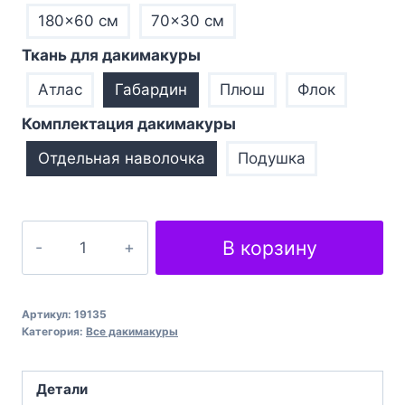
180×60 см
70×30 см
Ткань для дакимакуры
Атлас
Габардин
Плюш
Флок
Комплектация дакимакуры
Отдельная наволочка
Подушка
Количество
В корзину
товара
Подушка
обіймашка
Артикул:
19135
дакімакура
Категория:
Все дакимакуры
Blue
Archive
Детали
Miyu