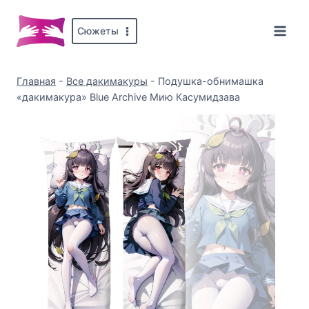
Перейти
к
Сюжеты
содержимому
Главная
-
Все дакимакуры
-
Подушка-обнимашка
«дакимакура» Blue Archive Мию Касумидзава