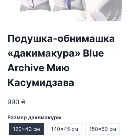
Подушка-обнимашка
«дакимакура» Blue
Archive Мию
Касумидзава
990
₴
Размер дакимакуры
120×40 см
140×45 см
150×50 см