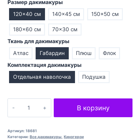
Размер дакимакуры
120×40 см
140×45 см
150×50 см
180×60 см
70×30 см
Ткань для дакимакуры
Атлас
Габардин
Плюш
Флок
Комплектация дакимакуры
Отдельная наволочка
Подушка
Количество
В корзину
товара
Пірати
Карибського
Артикул:
18681
моря
Категории:
Все дакимакуры
,
Киногерои