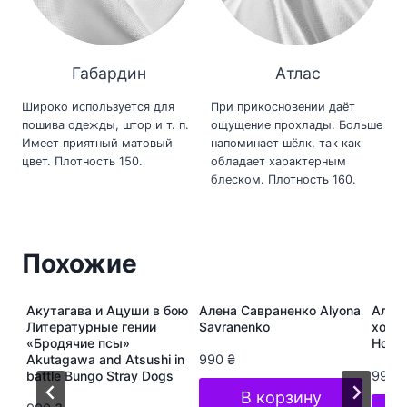
Габардин
Атлас
Широко используется для
При прикосновении даёт
пошива одежды, штор и т. п.
ощущение прохлады. Больше
Имеет приятный матовый
напоминает шёлк, так как
цвет. Плотность 150.
обладает характерным
блеском. Плотность 160.
Похожие
ура
Акутагава и Ацуши в бою
Алена Савраненко Alyona
Алёна
s
Литературные гении
Savranenko
хоп A
«Бродячие псы»
Hop S
Akutagawa and Atsushi in
990
₴
battle Bungo Stray Dogs
990
В корзину