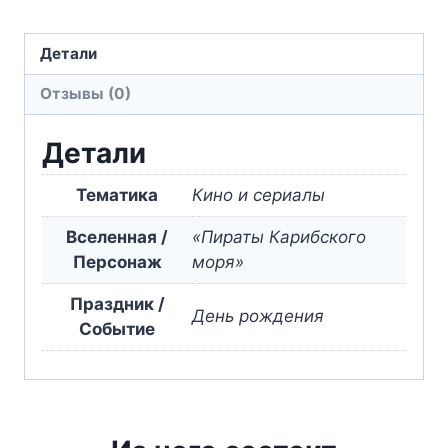
Капiтан
Джек
Детали
Горобець
Отзывы (0)
Pirates
of
Детали
the
Caribbean
Тематика
Кино и сериалы
Captain
Jack
Вселенная /
«Пираты Карибского
Sparrow
Персонаж
моря»
Праздник /
День рождения
Событие