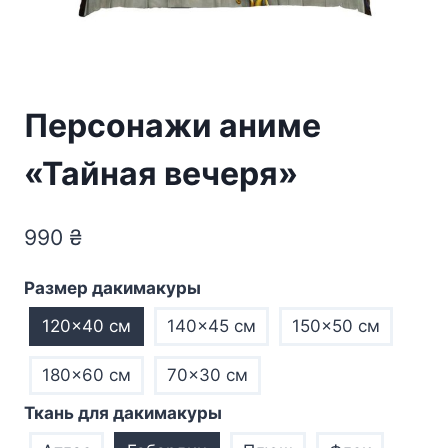
Персонажи аниме
«Тайная вечеря»
990
₴
Размер дакимакуры
120×40 см
140×45 см
150×50 см
180×60 см
70×30 см
Ткань для дакимакуры