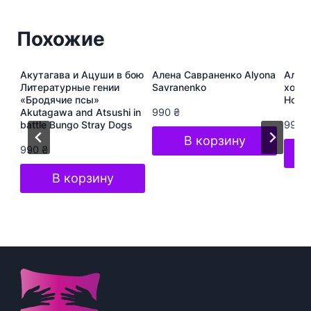
Похожие
ура
Акутагава и Ацуши в бою
Алена Савраненко Alyona
Алёна
s
Литературные гении
Savranenko
хоп A
«Бродячие псы»
Hop S
Akutagawa and Atsushi in
990
₴
battle Bungo Stray Dogs
990
В корзину
990
₴
В корзину