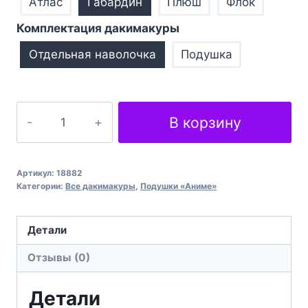
Атлас
Габардин
Плюш
Флок
Комплектация дакимакуры
Отдельная наволочка
Подушка
Количество
В корзину
товара
Персонажі
аніме
Артикул:
18882
Таємна
Категории:
Все дакимакуры
,
Подушки «Аниме»
вечеря
Детали
Отзывы (0)
Детали