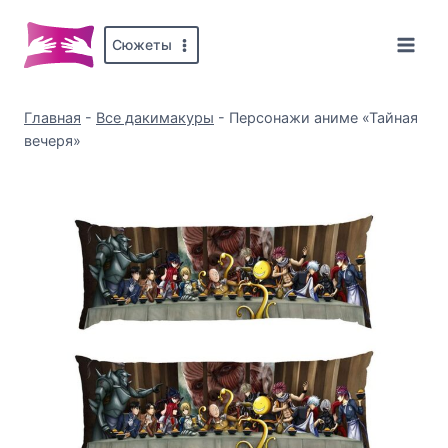
Перейти
к
Сюжеты
содержимому
Главная
-
Все дакимакуры
-
Персонажи аниме «Тайная
вечеря»